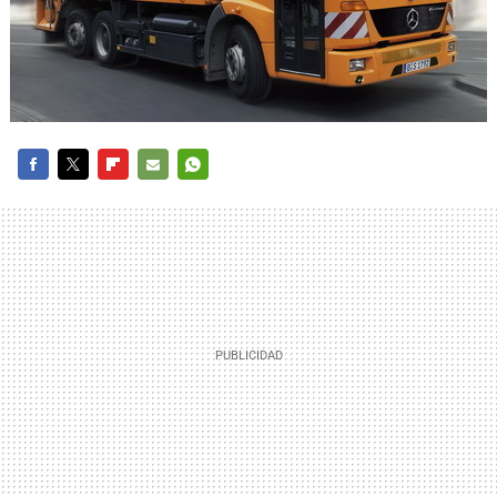
FACEBOOK
TWITTER
FLIPBOARD
E-
WHATSAPP
MAIL