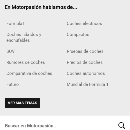
ok
m
m
d
En Motorpasión hablamos de...
Fórmula1
Coches eléctricos
Coches híbridos y
Compactos
enchufables
SUV
Pruebas de coches
Rumores de coches
Precios de coches
Comparativa de coches
Coches autónomos
Futuro
Mundial de Fórmula 1
VER MÁS TEMAS