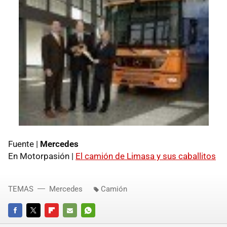
Fuente |
Mercedes
En Motorpasión |
El camión de Limasa y sus caballitos
TEMAS
Mercedes
Camión
FACEBOOK
TWITTER
FLIPBOARD
E-
WHATSAPP