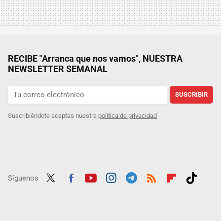
RECIBE "Arranca que nos vamos", NUESTRA
NEWSLETTER SEMANAL
SUSCRIBIR
Suscribiéndote aceptas nuestra
política de privacidad
Síguenos
Twit
Fac
Yout
Inst
Tele
RSS
Flip
Tikt
ter
ebo
ube
agra
gra
boar
ok