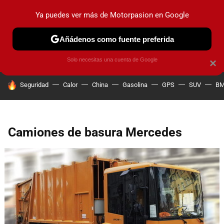
Ya puedes ver más de Motorpasion en Google
PRUEBAS
COCHES ELÉCTRICOS
OBSERVATORIO
F1
Añádenos como fuente preferida
Solo necesitas una cuenta de Google
×
HOY SE HABLA DE
Seguridad
Calor
China
Gasolina
GPS
SUV
B
Camiones de basura Mercedes