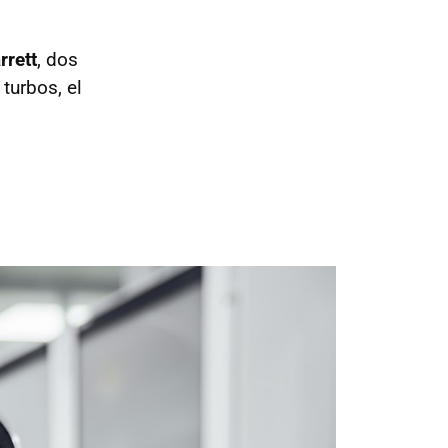
rett
, dos
turbos, el