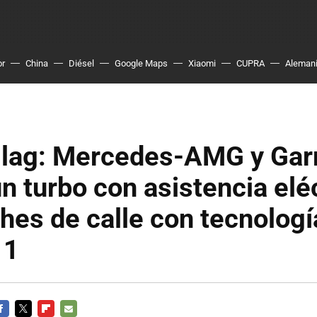
or
China
Diésel
Google Maps
Xiaomi
CUPRA
Aleman
 lag: Mercedes-AMG y Gar
n turbo con asistencia elé
hes de calle con tecnologí
 1