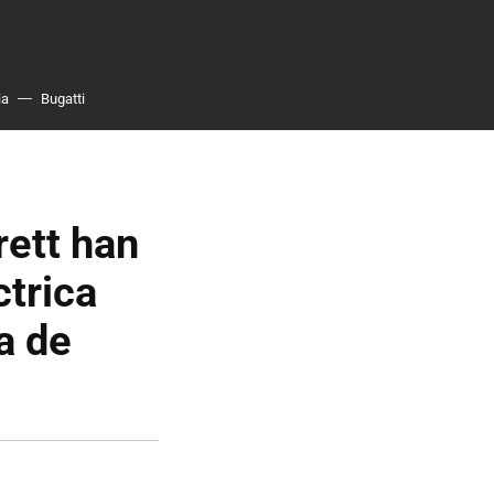
ia
Bugatti
rett han
ctrica
a de