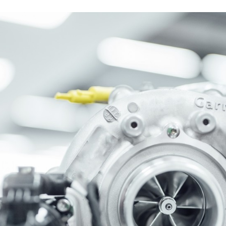
ACEBOOK
TWITTER
FLIPBOARD
E-
MAIL