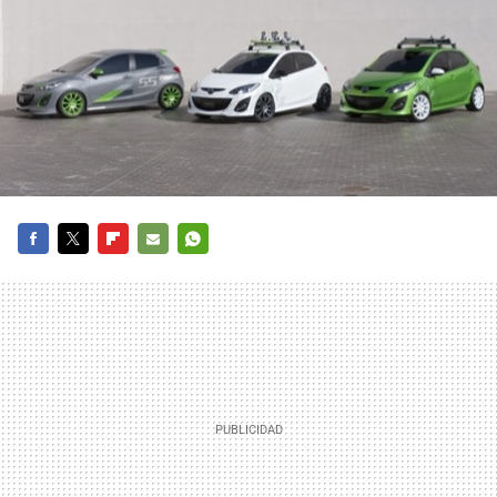
FACEBOOK
TWITTER
FLIPBOARD
E-
WHATSAPP
MAIL