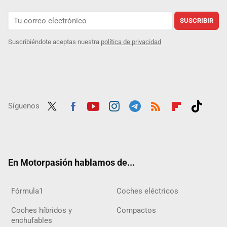
SUSCRIBIR
Suscribiéndote aceptas nuestra
política de privacidad
Síguenos
Twit
Fac
Yout
Inst
Tele
RSS
Flip
Tikt
ter
ebo
ube
agra
gra
boar
ok
ok
m
m
d
En Motorpasión hablamos de...
Fórmula1
Coches eléctricos
Coches híbridos y
Compactos
enchufables