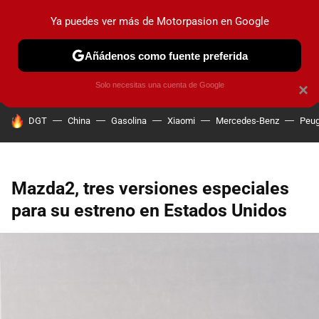
Ya puedes ver más de Motorpasion en Google
PRUEBAS
COCHES ELÉCTRICOS
OBSERVATORIO
F1
Añádenos como fuente preferida
Solo necesitas una cuenta de Google
×
HOY SE HABLA DE
DGT
China
Gasolina
Xiaomi
Mercedes-Benz
Peug
Mazda2, tres versiones especiales
para su estreno en Estados Unidos