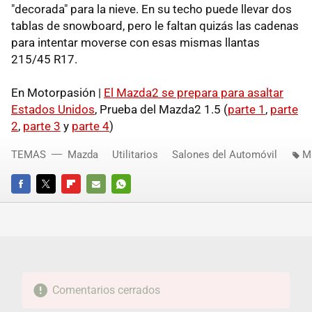
"decorada" para la nieve. En su techo puede llevar dos
tablas de snowboard, pero le faltan quizás las cadenas
para intentar moverse con esas mismas llantas
215/45 R17.
En Motorpasión |
El Mazda2 se prepara para asaltar
Estados Unidos
, Prueba del Mazda2 1.5 (
parte 1
,
parte
2
,
parte 3
y
parte 4
)
TEMAS
Mazda
Utilitarios
Salones del Automóvil
M
FACEBOOK
TWITTER
FLIPBOARD
E-
WHATSAPP
MAIL
Comentarios cerrados