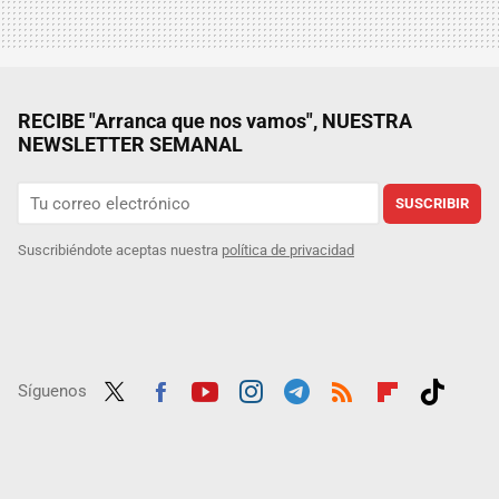
RECIBE "Arranca que nos vamos", NUESTRA
NEWSLETTER SEMANAL
SUSCRIBIR
Suscribiéndote aceptas nuestra
política de privacidad
Síguenos
Twit
Fac
Yout
Inst
Tele
RSS
Flip
Tikt
ter
ebo
ube
agra
gra
boar
ok
ok
m
m
d