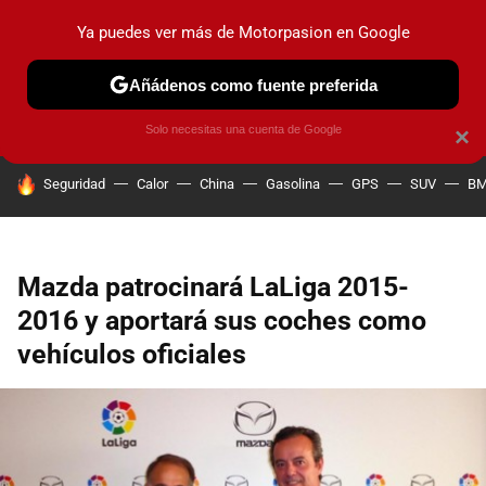
Ya puedes ver más de Motorpasion en Google
PRUEBAS
COCHES ELÉCTRICOS
OBSERVATORIO
F1
Añádenos como fuente preferida
Solo necesitas una cuenta de Google
×
HOY SE HABLA DE
Seguridad
Calor
China
Gasolina
GPS
SUV
B
Mazda patrocinará LaLiga 2015-
2016 y aportará sus coches como
vehículos oficiales