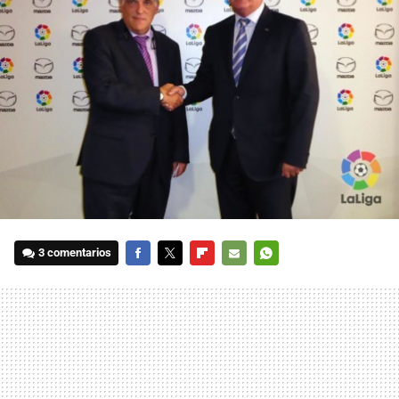
3 comentarios
FACEBOOK
TWITTER
FLIPBOARD
E-
WHATSAPP
MAIL