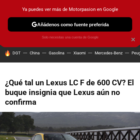
Ya puedes ver más de Motorpasion en Google
PRUEBAS
COCHES ELÉCTRICOS
OBSERVATORIO
F1
Añádenos como fuente preferida
Solo necesitas una cuenta de Google
×
HOY SE HABLA DE
DGT
China
Gasolina
Xiaomi
Mercedes-Benz
Peug
¿Qué tal un Lexus LC F de 600 CV? El
buque insignia que Lexus aún no
confirma