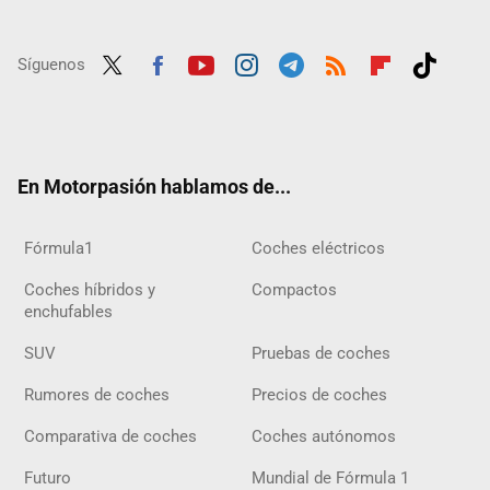
Síguenos
Twit
Fac
Yout
Inst
Tele
RSS
Flip
Tikt
ter
ebo
ube
agra
gra
boar
ok
ok
m
m
d
En Motorpasión hablamos de...
Fórmula1
Coches eléctricos
Coches híbridos y
Compactos
enchufables
SUV
Pruebas de coches
Rumores de coches
Precios de coches
Comparativa de coches
Coches autónomos
Futuro
Mundial de Fórmula 1