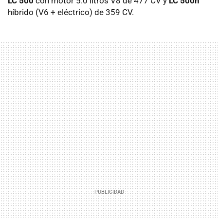
LC 500
con motor 5.0 litros V8 de 477 CV y
LC 500h
híbrido (V6 + eléctrico) de 359 CV.