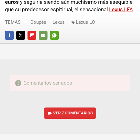
euros
y seguiría siendo aún muchísimo más asequible
que su predecesor espitirual, el sensacional
Lexus LFA
.
TEMAS
Coupés
Lexus
Lexus LC
FACEBOOK
TWITTER
FLIPBOARD
E-
WHATSAPP
MAIL
Comentarios cerrados
VER
7 COMENTARIOS