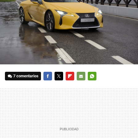
7 comentarios
FACEBOOK
TWITTER
FLIPBOARD
E-
WHATSAPP
MAIL