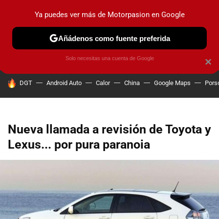
Ya puedes ver más de Motorpasion en Google
PRUEBAS
COCHES ELÉCTRICOS
OBSERVATORIO
F1
Añádenos como fuente preferida
Solo necesitas una cuenta de Google
×
HOY SE HABLA DE
DGT
Android Auto
Calor
China
Google Maps
Pors
Nueva llamada a revisión de Toyota y
Lexus... por pura paranoia