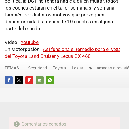
política, la
DGT
no tendrá nadie a quien multar, todos
los coches estarán en el taller semana sí y semana
también por distintos motivos que provoquen
disconformidad a menos de 10 clientes en alguna
parte del mundo.
Vídeo |
Youtube
En Motorpasión |
Así funciona el remedio para el
VSC
del Toyota Land Cruiser y Lexus GX 460
TEMAS
Seguridad
Toyota
Lexus
Llamadas a revisi
FACEBOOK
TWITTER
FLIPBOARD
E-
WHATSAPP
MAIL
Comentarios cerrados