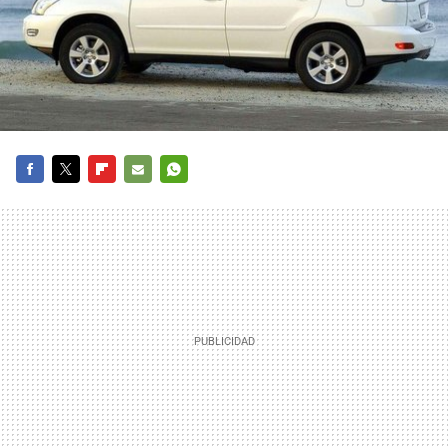
FACEBOOK
TWITTER
FLIPBOARD
E-
WHATSAPP
MAIL