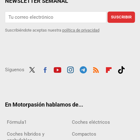
NEWSLETTER SEMANAL
SUSCRIBIR
Suscribiéndote aceptas nuestra
política de privacidad
Síguenos
Twit
Fac
Yout
Inst
Tele
RSS
Flip
Tikt
ter
ebo
ube
agra
gra
boar
ok
ok
m
m
d
En Motorpasión hablamos de...
Fórmula1
Coches eléctricos
Coches híbridos y
Compactos