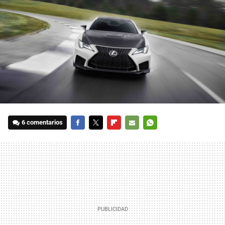
6 comentarios
FACEBOOK
TWITTER
FLIPBOARD
E-
WHATSAPP
MAIL