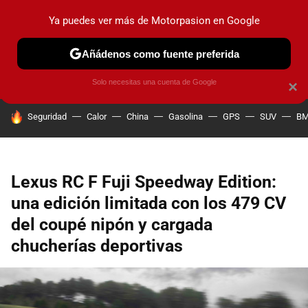
Ya puedes ver más de Motorpasion en Google
PRUEBAS
COCHES ELÉCTRICOS
OBSERVATORIO
F1
Añádenos como fuente preferida
Solo necesitas una cuenta de Google
×
HOY SE HABLA DE
Seguridad
Calor
China
Gasolina
GPS
SUV
B
Lexus RC F Fuji Speedway Edition:
una edición limitada con los 479 CV
del coupé nipón y cargada
chucherías deportivas