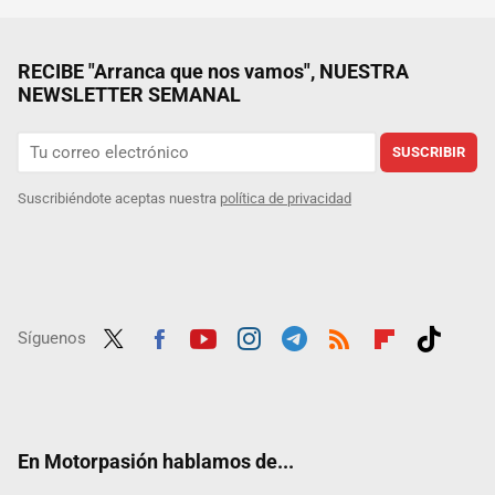
RECIBE "Arranca que nos vamos", NUESTRA
NEWSLETTER SEMANAL
SUSCRIBIR
Suscribiéndote aceptas nuestra
política de privacidad
Síguenos
Twit
Fac
Yout
Inst
Tele
RSS
Flip
Tikt
ter
ebo
ube
agra
gra
boar
ok
ok
m
m
d
En Motorpasión hablamos de...