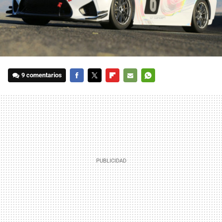
9 comentarios
FACEBOOK
TWITTER
FLIPBOARD
E-
WHATSAPP
MAIL