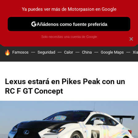
Ya puedes ver más de Motorpasion en Google
PRUEBAS
COCHES ELÉCTRICOS
OBSERVATORIO
F1
Añádenos como fuente preferida
Solo necesitas una cuenta de Google
×
HOY SE HABLA DE
Famosos
Seguridad
Calor
China
Google Maps
Xi
Lexus estará en Pikes Peak con un
RC F GT Concept