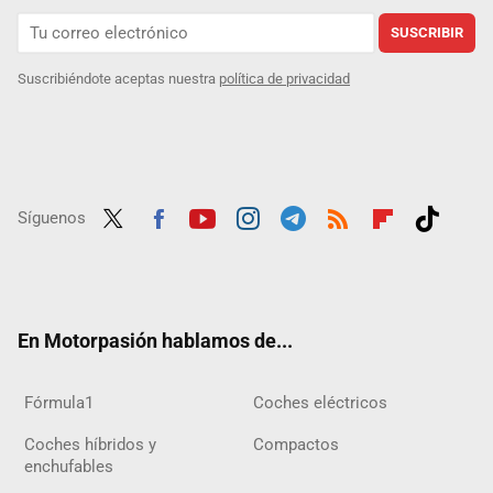
SUSCRIBIR
Suscribiéndote aceptas nuestra
política de privacidad
Síguenos
Twit
Fac
Yout
Inst
Tele
RSS
Flip
Tikt
ter
ebo
ube
agra
gra
boar
ok
ok
m
m
d
En Motorpasión hablamos de...
Fórmula1
Coches eléctricos
Coches híbridos y
Compactos
enchufables