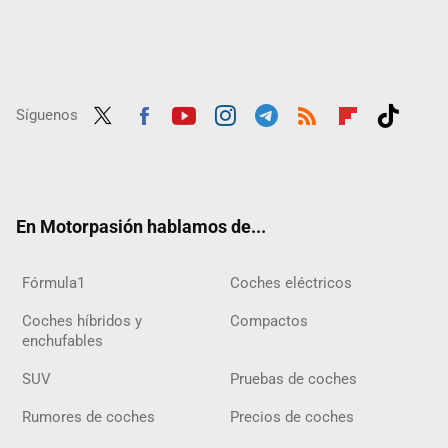
Síguenos
Twit
Fac
Yout
Inst
Tele
RSS
Flip
Tikt
ter
ebo
ube
agra
gra
boar
ok
ok
m
m
d
En Motorpasión hablamos de...
Fórmula1
Coches eléctricos
Coches híbridos y
Compactos
enchufables
SUV
Pruebas de coches
Rumores de coches
Precios de coches