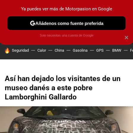
Ya puedes ver más de Motorpasion en Google
PRUEBAS
COCHES ELÉCTRICOS
OBSERVATORIO
F1
Añádenos como fuente preferida
Solo necesitas una cuenta de Google
×
HOY SE HABLA DE
Seguridad
Calor
China
Gasolina
GPS
BMW
F
Así han dejado los visitantes de un
museo danés a este pobre
Lamborghini Gallardo