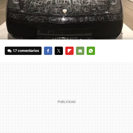
17 comentarios
FACEBOOK
TWITTER
FLIPBOARD
E-
WHATSAPP
MAIL