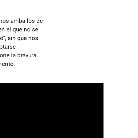
os arriba los de
en el que no se
o", sin que nos
ptarse
ne la bravura,
nente.