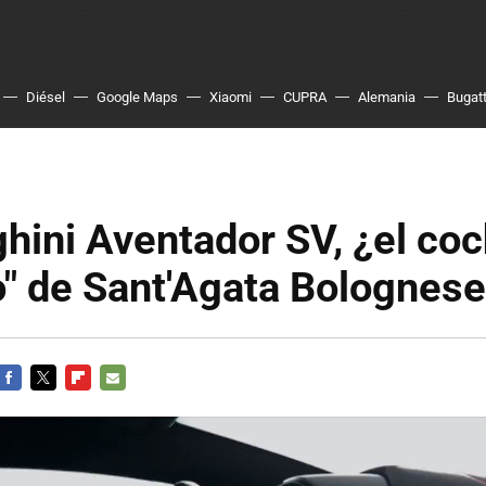
Diésel
Google Maps
Xiaomi
CUPRA
Alemania
Bugatt
hini Aventador SV, ¿el co
o" de Sant'Agata Bolognes
FACEBOOK
TWITTER
FLIPBOARD
E-
MAIL