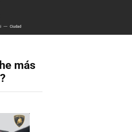
i
Ciudad
che más
e?