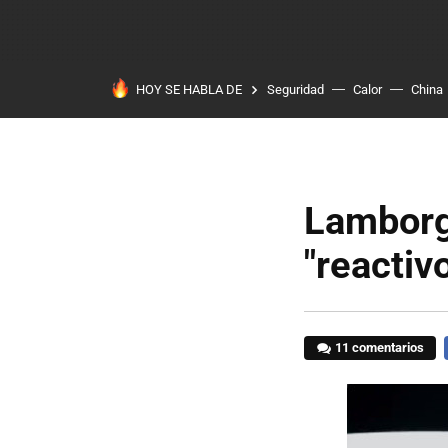
HOY SE HABLA DE
Seguridad
Calor
China
Lamborg
"reactiv
11 comentarios