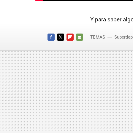
Y para saber algo
TEMAS
Superdep
Lambor
FACEBOOK
TWITTER
FLIPBOARD
E-
MAIL