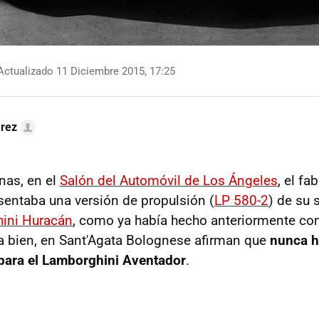
ctualizado 11 Diciembre 2015, 17:25
arez
as, en el
Salón del Automóvil de Los Ángeles
, el fa
entaba una versión de propulsión (
LP 580-2
) de su 
ini Huracán
, como ya había hecho anteriormente con
ra bien, en Sant'Agata Bolognese afirman que
nunca h
para el Lamborghini Aventador
.