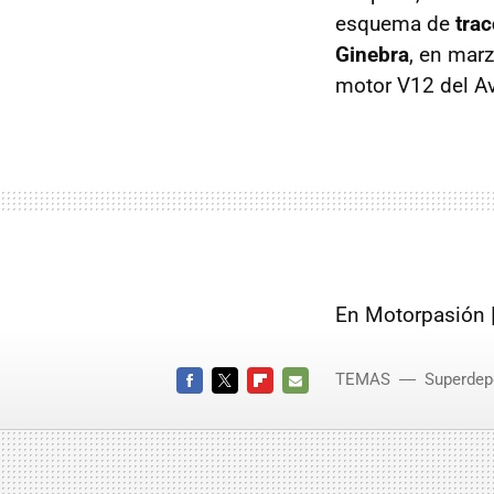
esquema de
trac
Ginebra
, en mar
motor V12 del Av
En Motorpasión 
TEMAS
Superdep
FACEBOOK
TWITTER
FLIPBOARD
E-
MAIL