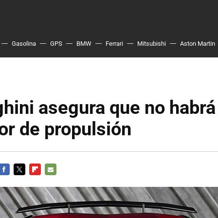
Gasolina
GPS
BMW
Ferrari
Mitsubishi
Aston Martin
hini asegura que no habrá
r de propulsión
FACEBOOK
TWITTER
FLIPBOARD
E-
MAIL