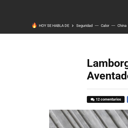
HOY SE HABLA DE
Seguridad
Calor
China
Lamborg
Aventado
12 comentarios