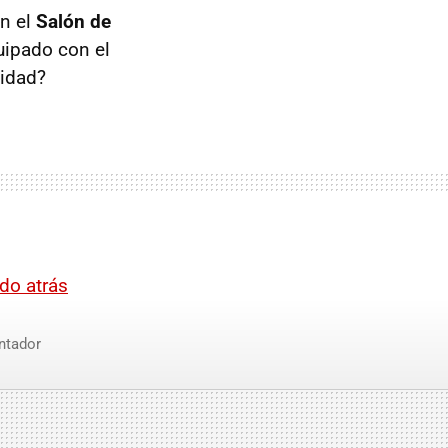
en el
Salón de
uipado con el
lidad?
do atrás
ntador