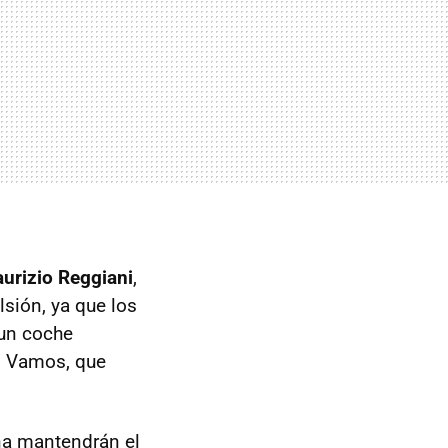
urizio Reggiani
,
sión, ya que los
 un coche
o. Vamos, que
ana mantendrán el