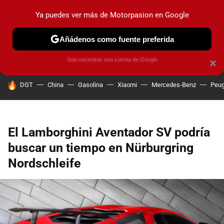
Ya puedes ver más de Motorpasion en Google
PRUEBAS
COCHES ELÉCTRICOS
OBSERVATORIO
F1
Añádenos como fuente preferida
Solo necesitas una cuenta de Google
×
HOY SE HABLA DE
DGT
China
Gasolina
Xiaomi
Mercedes-Benz
Peug
El Lamborghini Aventador SV podría
buscar un tiempo en Nürburgring
Nordschleife