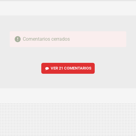
FACEBOOK
TWITTER
FLIPBOARD
E-
WHATSAPP
MAIL
Comentarios cerrados
VER
21 COMENTARIOS