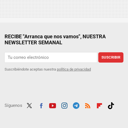
RECIBE "Arranca que nos vamos", NUESTRA
NEWSLETTER SEMANAL
SUSCRIBIR
Suscribiéndote aceptas nuestra
política de privacidad
Síguenos
Twit
Fac
Yout
Inst
Tele
RSS
Flip
Tikt
ter
ebo
ube
agra
gra
boar
ok