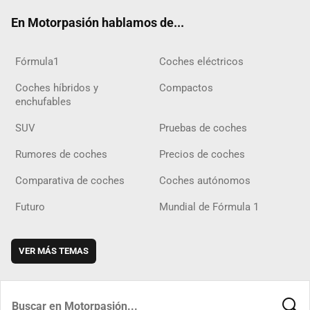
ok
m
m
d
En Motorpasión hablamos de...
Fórmula1
Coches eléctricos
Coches híbridos y
Compactos
enchufables
SUV
Pruebas de coches
Rumores de coches
Precios de coches
Comparativa de coches
Coches autónomos
Futuro
Mundial de Fórmula 1
VER MÁS TEMAS