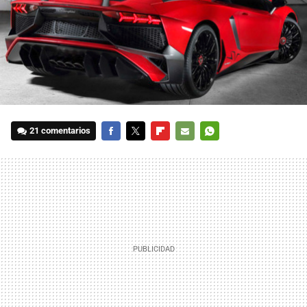
21 comentarios
FACEBOOK
TWITTER
FLIPBOARD
E-
WHATSAPP
MAIL