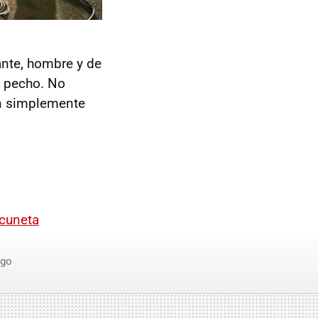
nte, hombre y de
l pecho. No
on simplemente
 cuneta
ago