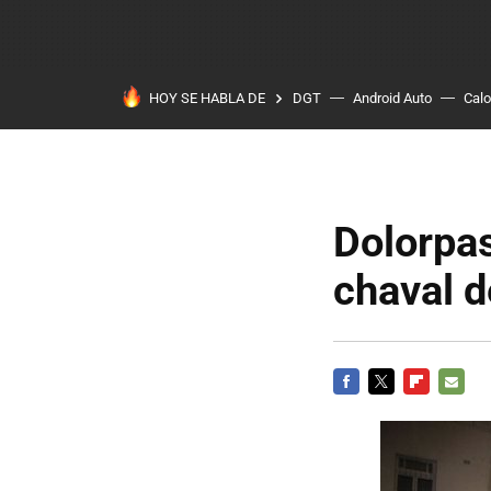
HOY SE HABLA DE
DGT
Android Auto
Calo
Dolorpas
chaval d
FACEBOOK
TWITTER
FLIPBOARD
E-
MAIL