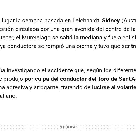
o lugar la semana pasada en Leichhardt,
Sidney
(Austr
stión circulaba por una gran avenida del centro de l
arecer, el Murcíelago
se saltó la mediana
y fue a colis
cuya conductora se rompió una pierna y tuvo que ser
t
núa investigando el accidente que, según los diferent
se produjo
por culpa del conductor del Toro de Sant’
a agresiva y arrogante, tratando de
lucirse al volant
aliano.