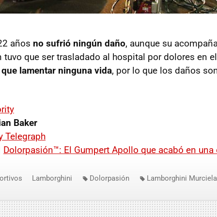
 22 años
no sufrió ningún daño
, aunque su acompaña
 tuvo que ser trasladado al hospital por dolores en e
 que lamentar ninguna vida
, por lo que los daños s
rity
an Baker
y Telegraph
|
Dolorpasión™: El Gumpert Apollo que acabó en una
ortivos
Lamborghini
Dolorpasión
Lamborghini Murciel