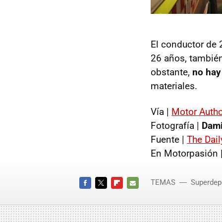
El conductor de
26 años, también
obstante,
no hay
materiales.
Vía |
Motor Autho
Fotografía |
Dami
Fuente |
The Dail
En Motorpasión 
TEMAS
Superdep
FACEBOOK
TWITTER
FLIPBOARD
E-
MAIL