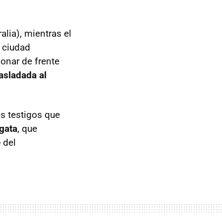
alia), mientras el
a ciudad
ionar de frente
rasladada al
es testigos que
Agata
, que
e
del