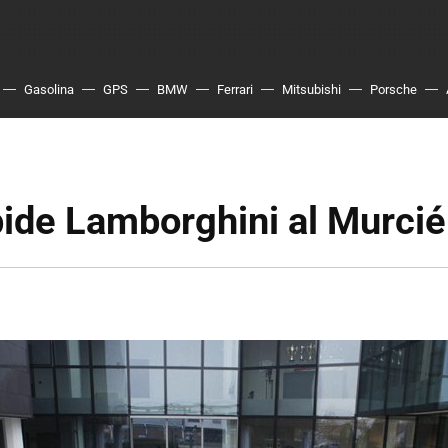
Gasolina
GPS
BMW
Ferrari
Mitsubishi
Porsche
ide Lamborghini al Murcié