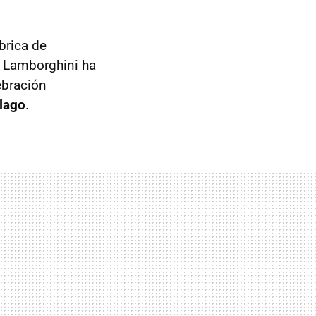
brica de
 Lamborghini ha
ebración
élago
.