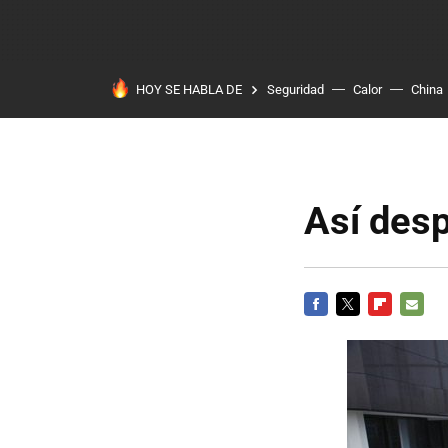
HOY SE HABLA DE
Seguridad
Calor
China
Así desp
FACEBOOK
TWITTER
FLIPBOARD
E-
MAIL