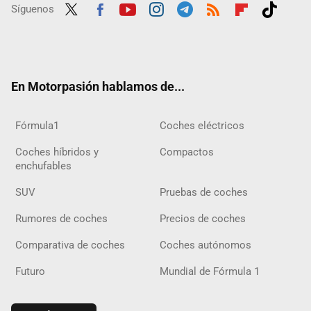
Síguenos
Twit
Fac
Yout
Inst
Tele
RSS
Flip
Tikt
ter
ebo
ube
agra
gra
boar
ok
ok
m
m
d
En Motorpasión hablamos de...
Fórmula1
Coches eléctricos
Coches híbridos y
Compactos
enchufables
SUV
Pruebas de coches
Rumores de coches
Precios de coches
Comparativa de coches
Coches autónomos
Futuro
Mundial de Fórmula 1