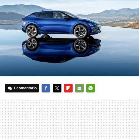
1 comentario
FACEBOOK
TWITTER
FLIPBOARD
E-
WHATSAPP
MAIL