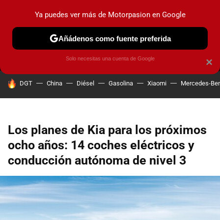
Ya puedes ver más de Motorpasion en Google
MENÚ
NUEVO
Añádenos como fuente preferida
PRUEBAS
COCHES ELÉCTRICOS
OBSERVATORIO
F1
Solo necesitas una cuenta de Google
×
HOY SE HABLA DE
DGT
China
Diésel
Gasolina
Xiaomi
Mercedes-Be
Los planes de Kia para los próximos
ocho años: 14 coches eléctricos y
conducción autónoma de nivel 3