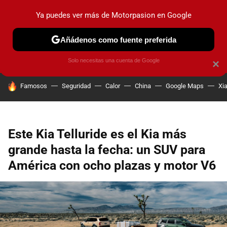
Ya puedes ver más de Motorpasion en Google
PRUEBAS
COCHES ELÉCTRICOS
OBSERVATORIO
F1
Añádenos como fuente preferida
Solo necesitas una cuenta de Google
×
HOY SE HABLA DE
Famosos
Seguridad
Calor
China
Google Maps
Xi
Este Kia Telluride es el Kia más
grande hasta la fecha: un SUV para
América con ocho plazas y motor V6