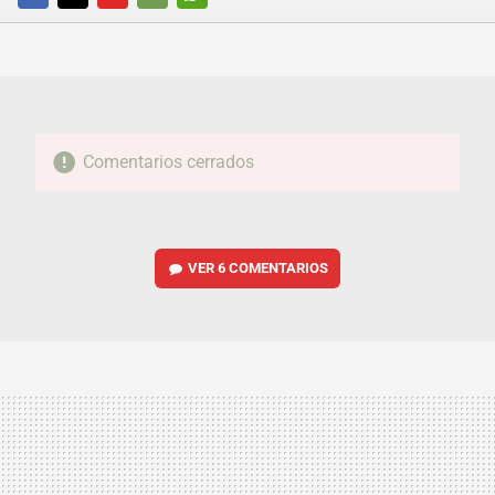
FACEBOOK
TWITTER
FLIPBOARD
E-
WHATSAPP
MAIL
Comentarios cerrados
VER
6 COMENTARIOS