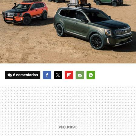
6 comentarios
FACEBOOK
TWITTER
FLIPBOARD
E-
WHATSAPP
MAIL