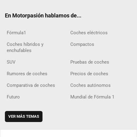
ter
ebo
ube
agra
gra
boar
ok
ok
m
m
d
En Motorpasión hablamos de...
Fórmula1
Coches eléctricos
Coches híbridos y
Compactos
enchufables
SUV
Pruebas de coches
Rumores de coches
Precios de coches
Comparativa de coches
Coches autónomos
Futuro
Mundial de Fórmula 1
VER MÁS TEMAS