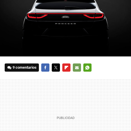
9 comentarios
FACEBOOK
TWITTER
FLIPBOARD
E-
WHATSAPP
MAIL