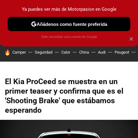
Ya puedes ver más de Motorpasion en Google
PRUEBAS
COCHES ELÉCTRICOS
OBSERVATORIO
F1
Añádenos como fuente preferida
Solo necesitas una cuenta de Google
×
HOY SE HABLA DE
Camper
Seguridad
Calor
China
Audi
Peugeot
El Kia ProCeed se muestra en un
primer teaser y confirma que es el
'Shooting Brake' que estábamos
esperando