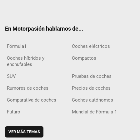
Twit
Fac
Yout
Inst
Tele
RSS
Flip
Tikt
ter
ebo
ube
agra
gra
boar
ok
ok
m
m
d
En Motorpasión hablamos de...
Fórmula1
Coches eléctricos
Coches híbridos y
Compactos
enchufables
SUV
Pruebas de coches
Rumores de coches
Precios de coches
Comparativa de coches
Coches autónomos
Futuro
Mundial de Fórmula 1
VER MÁS TEMAS