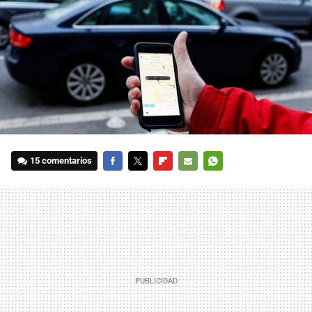
15 comentarios
FACEBOOK
TWITTER
FLIPBOARD
E-
WHATSAPP
MAIL