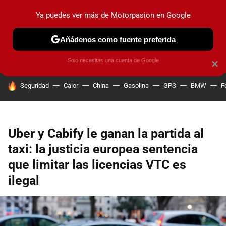
Ya puedes ver más de Motorpasion en Google
PRUEBAS
COCHES ELÉCTRICOS
OBSERVATORIO
F1
Añádenos como fuente preferida
Solo necesitas una cuenta de Google
×
HOY SE HABLA DE
Seguridad
Calor
China
Gasolina
GPS
BMW
F
Uber y Cabify le ganan la partida al
taxi: la justicia europea sentencia
que limitar las licencias VTC es
ilegal