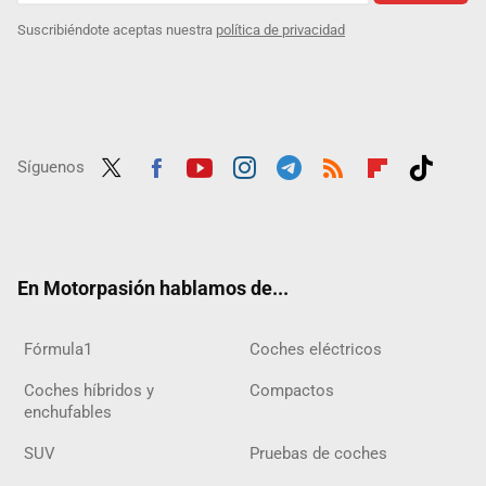
Suscribiéndote aceptas nuestra
política de privacidad
Síguenos
Twit
Fac
Yout
Inst
Tele
RSS
Flip
Tikt
ter
ebo
ube
agra
gra
boar
ok
ok
m
m
d
En Motorpasión hablamos de...
Fórmula1
Coches eléctricos
Coches híbridos y
Compactos
enchufables
SUV
Pruebas de coches