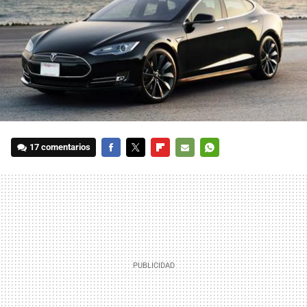
17 comentarios
FACEBOOK
TWITTER
FLIPBOARD
E-
WHATSAPP
MAIL