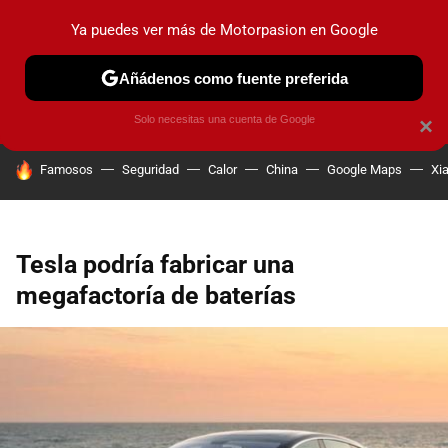
Ya puedes ver más de Motorpasion en Google
PRUEBAS
COCHES ELÉCTRICOS
OBSERVATORIO
F1
Añádenos como fuente preferida
Solo necesitas una cuenta de Google
×
HOY SE HABLA DE
Famosos
Seguridad
Calor
China
Google Maps
Xi
Tesla podría fabricar una
megafactoría de baterías