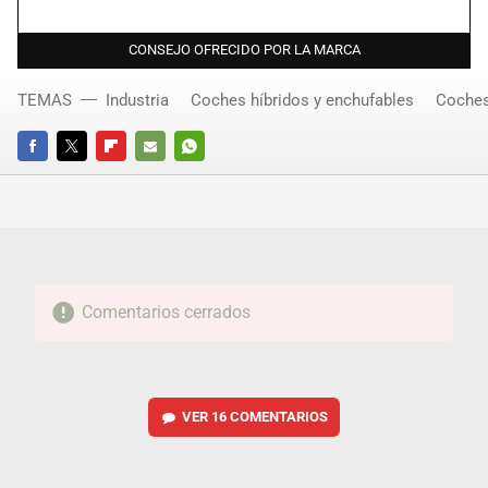
CONSEJO OFRECIDO POR LA MARCA
TEMAS
Industria
Coches híbridos y enchufables
Coches
FACEBOOK
TWITTER
FLIPBOARD
E-
WHATSAPP
MAIL
Comentarios cerrados
VER
16 COMENTARIOS