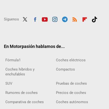
Síguenos
Twit
Fac
Yout
Inst
Tele
RSS
Flip
Tikt
ter
ebo
ube
agra
gra
boar
ok
ok
m
m
d
En Motorpasión hablamos de...
Fórmula1
Coches eléctricos
Coches híbridos y
Compactos
enchufables
SUV
Pruebas de coches
Rumores de coches
Precios de coches
Comparativa de coches
Coches autónomos