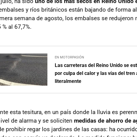
julio, ha sido
uno de los más secos en Reino Unido e
embalses y ríos británicos están bajando de forma a
imera semana de agosto, los embalses se redujeron 
 % al 67,7%.
EN MOTORPASIÓN
Las carreteras del Reino Unido se es
por culpa del calor y las vías del tren
literalmente
nte esta tesitura, en un país donde la lluvia es peren
nivel de alarma y se soliciten
medidas de ahorro de a
de prohibir regar los jardines de las casas: ha ocurrid