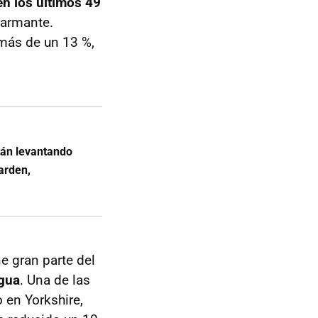
n los últimos 49
larmante.
más de un 13 %,
tán levantando
 arden,
ne gran parte del
gua
. Una de las
o en Yorkshire,