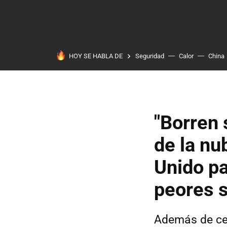
HOY SE HABLA DE
Seguridad
Calor
China
"Borren 
de la nu
Unido pa
peores 
Además de cerr