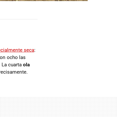
ecialmente seca
:
Son ocho las
. La cuarta
ola
recisamente.