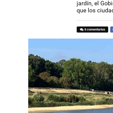
jardín, el Go
que los ciud
6 comentarios
F