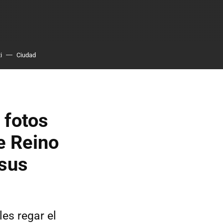
i
Ciudad
 fotos
de Reino
 sus
les regar el