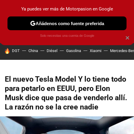
Ya puedes ver más de Motorpasion en Google
PRUEBAS
COCHES ELÉCTRICOS
OBSERVATORIO
F1
Añádenos como fuente preferida
Solo necesitas una cuenta de Google
×
HOY SE HABLA DE
DGT
China
Diésel
Gasolina
Xiaomi
Mercedes-Be
El nuevo Tesla Model Y lo tiene todo
para petarlo en EEUU, pero Elon
Musk dice que pasa de venderlo allí.
La razón no se la cree nadie