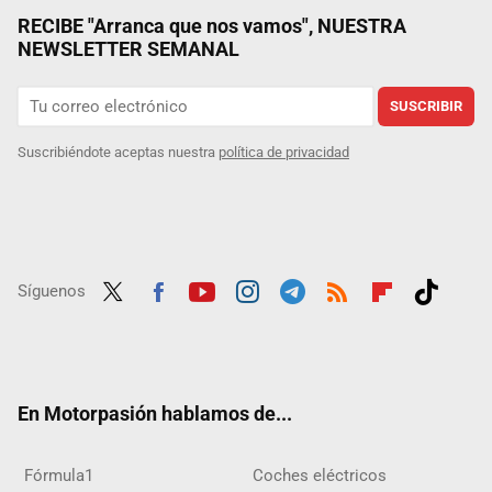
RECIBE "Arranca que nos vamos", NUESTRA
NEWSLETTER SEMANAL
SUSCRIBIR
Suscribiéndote aceptas nuestra
política de privacidad
Síguenos
Twit
Fac
Yout
Inst
Tele
RSS
Flip
Tikt
ter
ebo
ube
agra
gra
boar
ok
ok
m
m
d
En Motorpasión hablamos de...
Fórmula1
Coches eléctricos