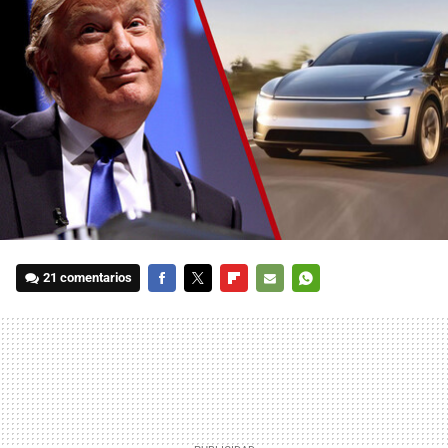
21 comentarios
FACEBOOK
TWITTER
FLIPBOARD
E-
WHATSAPP
MAIL