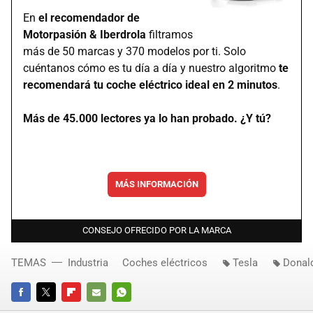
En
el recomendador de
Motorpasión & Iberdrola
filtramos
más de 50 marcas y 370 modelos por ti. Solo
cuéntanos cómo es tu día a día y nuestro algoritmo
te
recomendará tu coche eléctrico ideal en 2 minutos
.
Más de 45.000 lectores ya lo han probado. ¿Y tú?
MÁS INFORMACIÓN
CONSEJO OFRECIDO POR LA MARCA
TEMAS
Industria
Coches eléctricos
Tesla
Donal
FACEBOOK
TWITTER
FLIPBOARD
E-
WHATSAPP