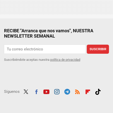
RECIBE "Arranca que nos vamos", NUESTRA
NEWSLETTER SEMANAL
SUSCRIBIR
Suscribiéndote aceptas nuestra
política de privacidad
Síguenos
Twit
Fac
Yout
Inst
Tele
RSS
Flip
Tikt
ter
ebo
ube
agra
gra
boar
ok