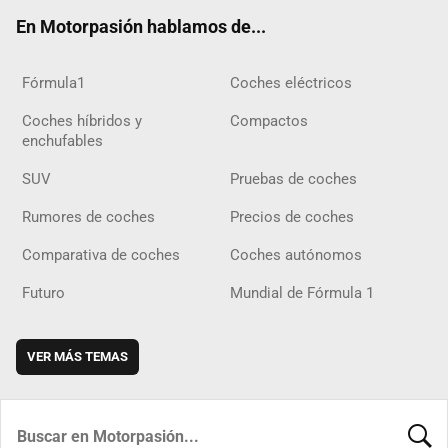
ok
m
m
d
En Motorpasión hablamos de...
Fórmula1
Coches eléctricos
Coches híbridos y
Compactos
enchufables
SUV
Pruebas de coches
Rumores de coches
Precios de coches
Comparativa de coches
Coches autónomos
Futuro
Mundial de Fórmula 1
VER MÁS TEMAS