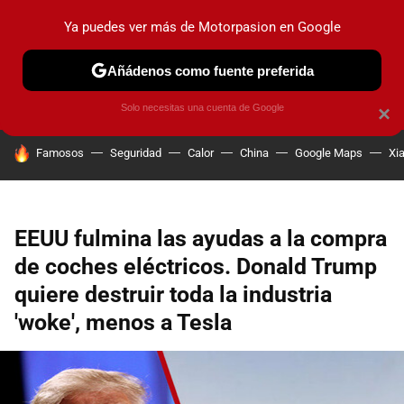
Ya puedes ver más de Motorpasion en Google
PRUEBAS
COCHES ELÉCTRICOS
OBSERVATORIO
F1
Añádenos como fuente preferida
Solo necesitas una cuenta de Google
×
HOY SE HABLA DE
Famosos
Seguridad
Calor
China
Google Maps
Xi
EEUU fulmina las ayudas a la compra
de coches eléctricos. Donald Trump
quiere destruir toda la industria
'woke', menos a Tesla