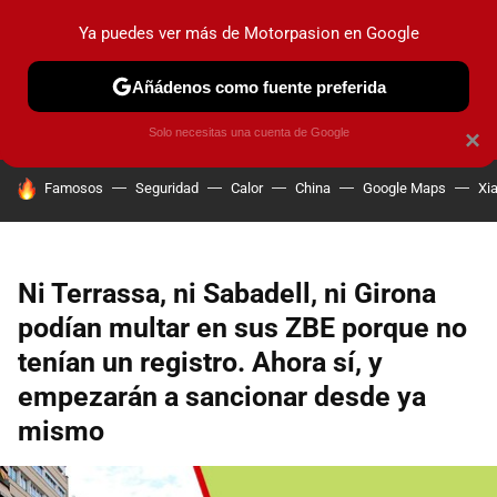
Ya puedes ver más de Motorpasion en Google
PRUEBAS
COCHES ELÉCTRICOS
OBSERVATORIO
F1
Añádenos como fuente preferida
Solo necesitas una cuenta de Google
×
HOY SE HABLA DE
Famosos
Seguridad
Calor
China
Google Maps
Xi
Ni Terrassa, ni Sabadell, ni Girona
podían multar en sus ZBE porque no
tenían un registro. Ahora sí, y
empezarán a sancionar desde ya
mismo