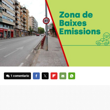
1 comentario
FACEBOOK
TWITTER
FLIPBOARD
E-
WHATSAPP
MAIL