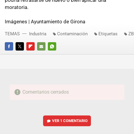
podría retrasarse de nuevo o bien aplicar una
moratoria.
Imágenes | Ayuntamiento de Girona
TEMAS
Industria
Contaminación
Etiquetas
ZB
FACEBOOK
TWITTER
FLIPBOARD
E-
WHATSAPP
MAIL
Comentarios cerrados
VER
1 COMENTARIO