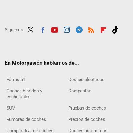
Síguenos
Twit
Fac
Yout
Inst
Tele
RSS
Flip
Tikt
ter
ebo
ube
agra
gra
boar
ok
ok
m
m
d
En Motorpasión hablamos de...
Fórmula1
Coches eléctricos
Coches híbridos y
Compactos
enchufables
SUV
Pruebas de coches
Rumores de coches
Precios de coches
Comparativa de coches
Coches autónomos