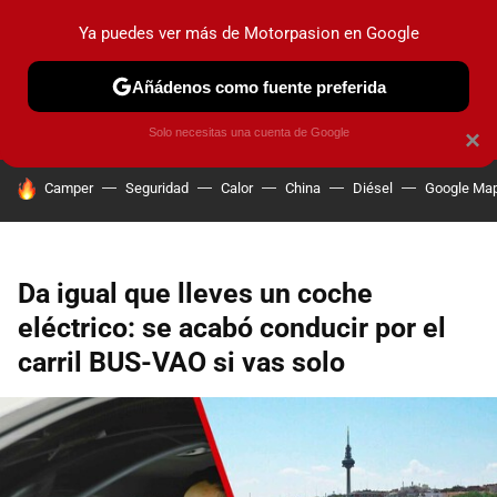
Ya puedes ver más de Motorpasion en Google
PRUEBAS
COCHES ELÉCTRICOS
OBSERVATORIO
F1
Añádenos como fuente preferida
Solo necesitas una cuenta de Google
×
HOY SE HABLA DE
Camper
Seguridad
Calor
China
Diésel
Google Ma
Da igual que lleves un coche
eléctrico: se acabó conducir por el
carril BUS-VAO si vas solo