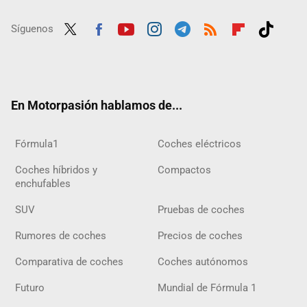
Síguenos
Twit
Fac
Yout
Inst
Tele
RSS
Flip
Tikt
ter
ebo
ube
agra
gra
boar
ok
ok
m
m
d
En Motorpasión hablamos de...
Fórmula1
Coches eléctricos
Coches híbridos y
Compactos
enchufables
SUV
Pruebas de coches
Rumores de coches
Precios de coches
Comparativa de coches
Coches autónomos
Futuro
Mundial de Fórmula 1