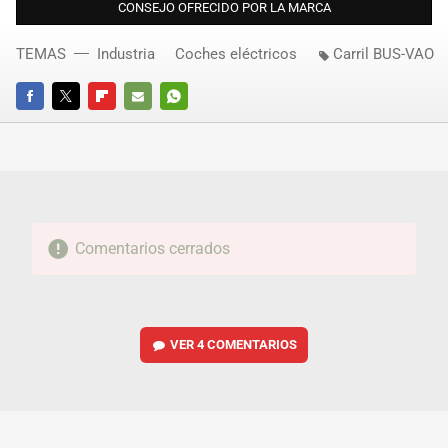
CONSEJO OFRECIDO POR LA MARCA
TEMAS
Industria
Coches eléctricos
Carril BUS-VAO
FACEBOOK
TWITTER
FLIPBOARD
E-
WHATSAPP
MAIL
Comentarios cerrados
VER
4 COMENTARIOS