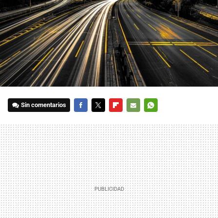
Sin comentarios
FACEBOOK
TWITTER
FLIPBOARD
E-
WHATSAPP
MAIL