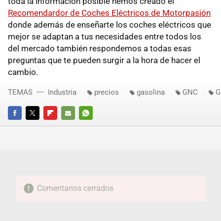
toda la información posible hemos creado el
Recomendardor de Coches Eléctricos de Motorpasión
donde además de enseñarte los coches eléctricos que
mejor se adaptan a tus necesidades entre todos los
del mercado también respondemos a todas esas
preguntas que te pueden surgir a la hora de hacer el
cambio.
TEMAS
Industria
precios
gasolina
GNC
G
FACEBOOK
TWITTER
FLIPBOARD
E-
WHATSAPP
MAIL
Comentarios cerrados