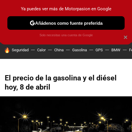
Ya puedes ver más de Motorpasion en Google
PRUEBAS
COCHES ELÉCTRICOS
OBSERVATORIO
F1
Añádenos como fuente preferida
Solo necesitas una cuenta de Google
×
HOY SE HABLA DE
Seguridad
Calor
China
Gasolina
GPS
BMW
F
El precio de la gasolina y el diésel
hoy, 8 de abril