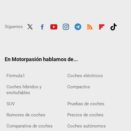
Síguenos
Twit
Fac
Yout
Inst
Tele
RSS
Flip
Tikt
ter
ebo
ube
agra
gra
boar
ok
ok
m
m
d
En Motorpasión hablamos de...
Fórmula1
Coches eléctricos
Coches híbridos y
Compactos
enchufables
SUV
Pruebas de coches
Rumores de coches
Precios de coches
Comparativa de coches
Coches autónomos