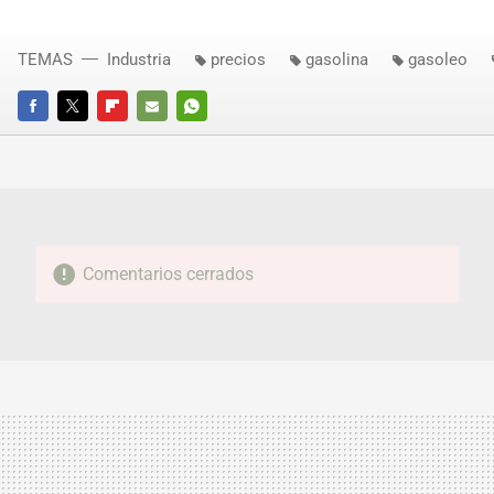
TEMAS
Industria
precios
gasolina
gasoleo
FACEBOOK
TWITTER
FLIPBOARD
E-
WHATSAPP
MAIL
Comentarios cerrados