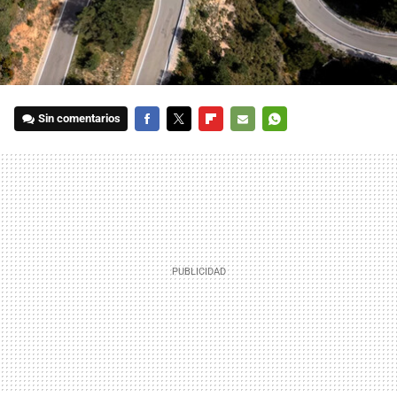
Sin comentarios
FACEBOOK
TWITTER
FLIPBOARD
E-
WHATSAPP
MAIL