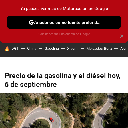
Ya puedes ver más de Motorpasion en Google
PRUEBAS
COCHES ELÉCTRICOS
OBSERVATORIO
F1
Añádenos como fuente preferida
Solo necesitas una cuenta de Google
×
HOY SE HABLA DE
DGT
China
Gasolina
Xiaomi
Mercedes-Benz
Alem
Precio de la gasolina y el diésel hoy,
6 de septiembre