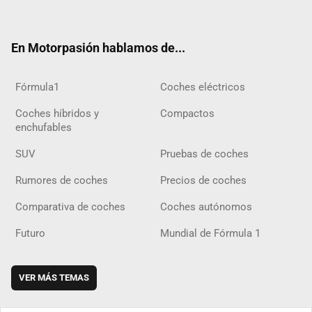
ter
ebo
ube
agra
gra
boar
ok
ok
m
m
d
En Motorpasión hablamos de...
Fórmula1
Coches eléctricos
Coches híbridos y
Compactos
enchufables
SUV
Pruebas de coches
Rumores de coches
Precios de coches
Comparativa de coches
Coches autónomos
Futuro
Mundial de Fórmula 1
VER MÁS TEMAS