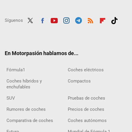
Síguenos
Twit
Fac
Yout
Inst
Tele
RSS
Flip
Tikt
ter
ebo
ube
agra
gra
boar
ok
ok
m
m
d
En Motorpasión hablamos de...
Fórmula1
Coches eléctricos
Coches híbridos y
Compactos
enchufables
SUV
Pruebas de coches
Rumores de coches
Precios de coches
Comparativa de coches
Coches autónomos
Futuro
Mundial de Fórmula 1