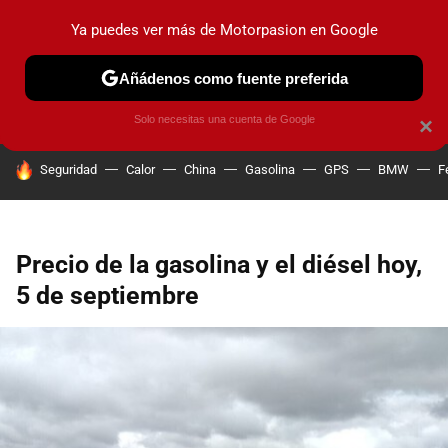
Ya puedes ver más de Motorpasion en Google
PRUEBAS
COCHES ELÉCTRICOS
OBSERVATORIO
F1
Añádenos como fuente preferida
Solo necesitas una cuenta de Google
×
HOY SE HABLA DE
Seguridad
Calor
China
Gasolina
GPS
BMW
F
Precio de la gasolina y el diésel hoy,
5 de septiembre