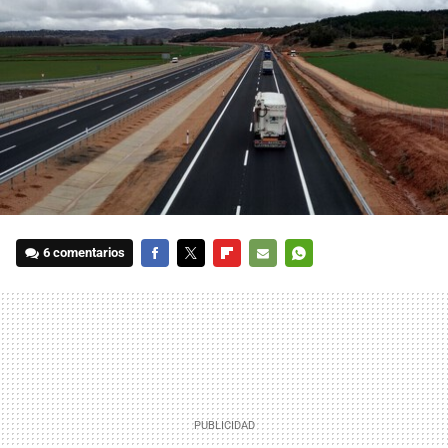
6 comentarios
FACEBOOK
TWITTER
FLIPBOARD
E-
WHATSAPP
MAIL