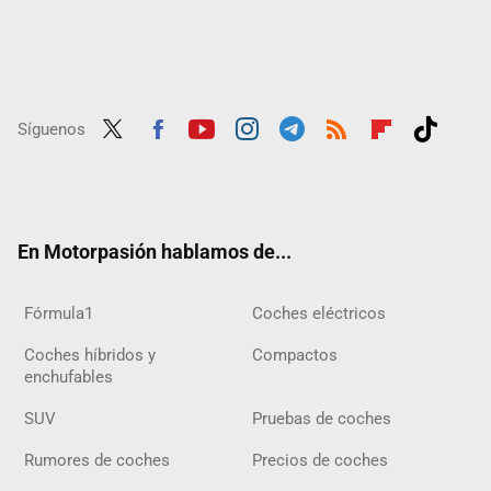
Síguenos
Twit
Fac
Yout
Inst
Tele
RSS
Flip
Tikt
ter
ebo
ube
agra
gra
boar
ok
ok
m
m
d
En Motorpasión hablamos de...
Fórmula1
Coches eléctricos
Coches híbridos y
Compactos
enchufables
SUV
Pruebas de coches
Rumores de coches
Precios de coches