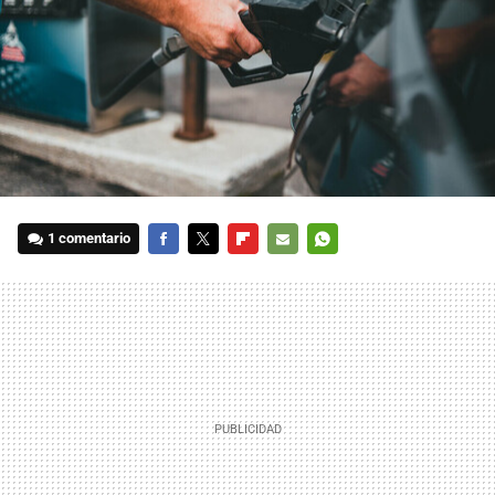
1 comentario
FACEBOOK
TWITTER
FLIPBOARD
E-
WHATSAPP
MAIL