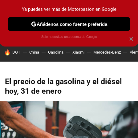
Ya puedes ver más de Motorpasion en Google
PRUEBAS
COCHES ELÉCTRICOS
OBSERVATORIO
F1
Añádenos como fuente preferida
Solo necesitas una cuenta de Google
×
HOY SE HABLA DE
DGT
China
Gasolina
Xiaomi
Mercedes-Benz
Alem
El precio de la gasolina y el diésel
hoy, 31 de enero