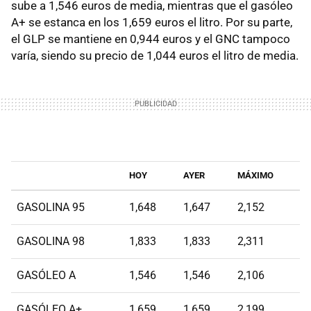
sube a 1,546 euros de media, mientras que el gasóleo
A+ se estanca en los 1,659 euros el litro. Por su parte,
el GLP se mantiene en 0,944 euros y el GNC tampoco
varía, siendo su precio de 1,044 euros el litro de media.
HOY
AYER
MÁXIMO
GASOLINA 95
1,648
1,647
2,152
GASOLINA 98
1,833
1,833
2,311
GASÓLEO A
1,546
1,546
2,106
GASÓLEO A+
1,659
1,659
2,199