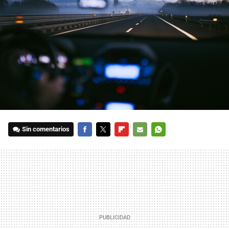
Sin comentarios
FACEBOOK
TWITTER
FLIPBOARD
E-
WHATSAPP
MAIL