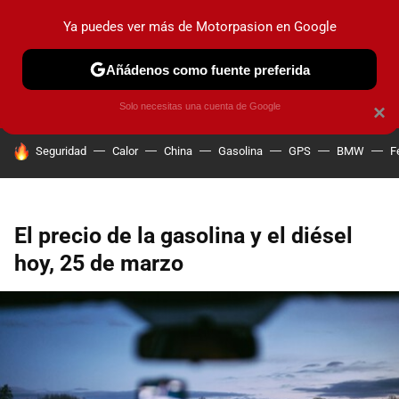
Ya puedes ver más de Motorpasion en Google
PRUEBAS
COCHES ELÉCTRICOS
OBSERVATORIO
F1
Añádenos como fuente preferida
Solo necesitas una cuenta de Google
×
HOY SE HABLA DE
Seguridad
Calor
China
Gasolina
GPS
BMW
F
El precio de la gasolina y el diésel
hoy, 25 de marzo