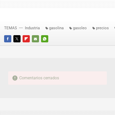
TEMAS
Industria
gasolina
gasoleo
precios
FACEBOOK
TWITTER
FLIPBOARD
E-
WHATSAPP
MAIL
Comentarios cerrados