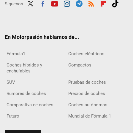
Síguenos
Twit
Fac
Yout
Inst
Tele
RSS
Flip
Tikt
ter
ebo
ube
agra
gra
boar
ok
ok
m
m
d
En Motorpasión hablamos de...
Fórmula1
Coches eléctricos
Coches híbridos y
Compactos
enchufables
SUV
Pruebas de coches
Rumores de coches
Precios de coches
Comparativa de coches
Coches autónomos
Futuro
Mundial de Fórmula 1