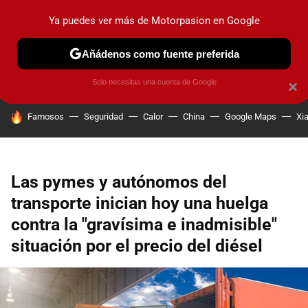
Ya puedes ver más de Motorpasion en Google
PRUEBAS
COCHES ELÉCTRICOS
OBSERVATORIO
F1
Añádenos como fuente preferida
Solo necesitas una cuenta de Google
×
HOY SE HABLA DE
Famosos
Seguridad
Calor
China
Google Maps
Xi
Las pymes y autónomos del
transporte inician hoy una huelga
contra la "gravísima e inadmisible"
situación por el precio del diésel