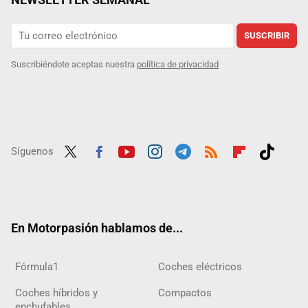
SUSCRIBIR
Suscribiéndote aceptas nuestra
política de privacidad
Síguenos
Twit
Fac
Yout
Inst
Tele
RSS
Flip
Tikt
ter
ebo
ube
agra
gra
boar
ok
ok
m
m
d
En Motorpasión hablamos de...
Fórmula1
Coches eléctricos
Coches híbridos y
Compactos
enchufables