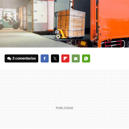
3 comentarios
FACEBOOK
TWITTER
FLIPBOARD
E-
WHATSAPP
MAIL