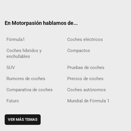
ter
ebo
ube
agra
gra
boar
ok
ok
m
m
d
En Motorpasión hablamos de...
Fórmula1
Coches eléctricos
Coches híbridos y
Compactos
enchufables
SUV
Pruebas de coches
Rumores de coches
Precios de coches
Comparativa de coches
Coches autónomos
Futuro
Mundial de Fórmula 1
VER MÁS TEMAS