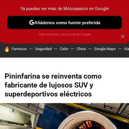
Ya puedes ver más de Motorpasion en Google
PRUEBAS
COCHES ELÉCTRICOS
OBSERVATORIO
F1
Añádenos como fuente preferida
Solo necesitas una cuenta de Google
×
HOY SE HABLA DE
Famosos
Seguridad
Calor
China
Google Maps
Xi
Pininfarina se reinventa como
fabricante de lujosos SUV y
superdeportivos eléctricos