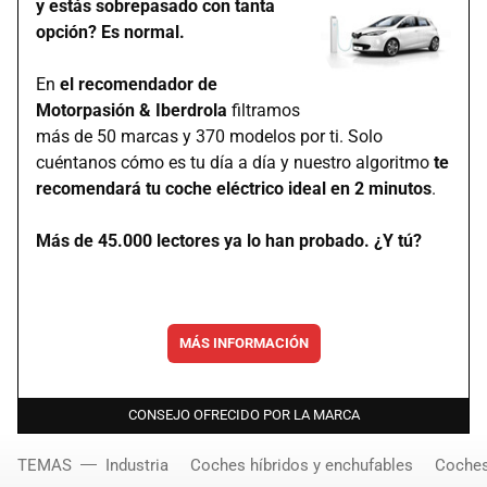
y estás sobrepasado con tanta
opción? Es normal.
En
el recomendador de
Motorpasión & Iberdrola
filtramos
más de 50 marcas y 370 modelos por ti. Solo
cuéntanos cómo es tu día a día y nuestro algoritmo
te
recomendará tu coche eléctrico ideal en 2 minutos
.
Más de 45.000 lectores ya lo han probado. ¿Y tú?
MÁS INFORMACIÓN
CONSEJO OFRECIDO POR LA MARCA
TEMAS
Industria
Coches híbridos y enchufables
Coches