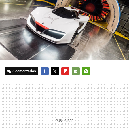
6 comentarios
FACEBOOK
TWITTER
FLIPBOARD
E-
WHATSAPP
MAIL