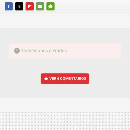
FACEBOOK
TWITTER
FLIPBOARD
E-
WHATSAPP
MAIL
Comentarios cerrados
VER
6 COMENTARIOS