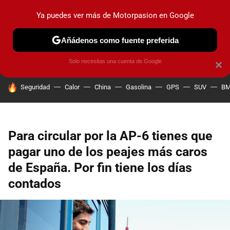
Ya puedes ver más de Motorpasion en Google
PRUEBAS
COCHES ELÉCTRICOS
OBSERVATORIO
F1
Añádenos como fuente preferida
Solo necesitas una cuenta de Google
×
HOY SE HABLA DE
Seguridad
Calor
China
Gasolina
GPS
SUV
B
Para circular por la AP-6 tienes que
pagar uno de los peajes más caros
de España. Por fin tiene los días
contados