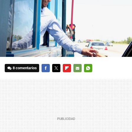
8 comentarios
FACEBOOK
TWITTER
FLIPBOARD
E-
WHATSAPP
MAIL