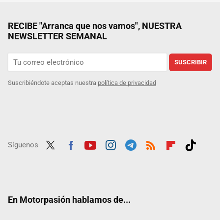
RECIBE "Arranca que nos vamos", NUESTRA
NEWSLETTER SEMANAL
SUSCRIBIR
Suscribiéndote aceptas nuestra
política de privacidad
Síguenos
Twit
Fac
Yout
Inst
Tele
RSS
Flip
Tikt
ter
ebo
ube
agra
gra
boar
ok
ok
m
m
d
En Motorpasión hablamos de...