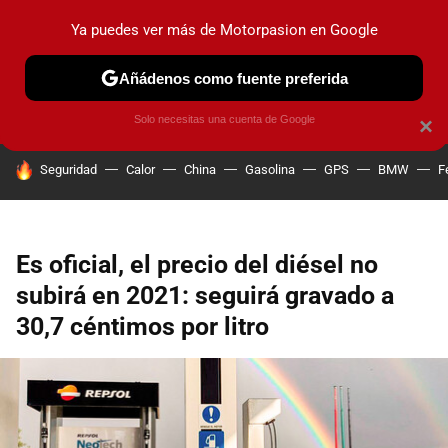
Ya puedes ver más de Motorpasion en Google
PRUEBAS
COCHES ELÉCTRICOS
OBSERVATORIO
F1
Añádenos como fuente preferida
Solo necesitas una cuenta de Google
×
HOY SE HABLA DE
Seguridad
Calor
China
Gasolina
GPS
BMW
F
Es oficial, el precio del diésel no
subirá en 2021: seguirá gravado a
30,7 céntimos por litro