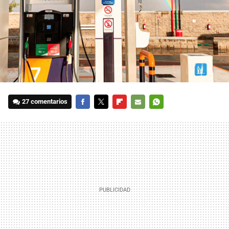
27 comentarios
FACEBOOK
TWITTER
FLIPBOARD
E-
WHATSAPP
MAIL