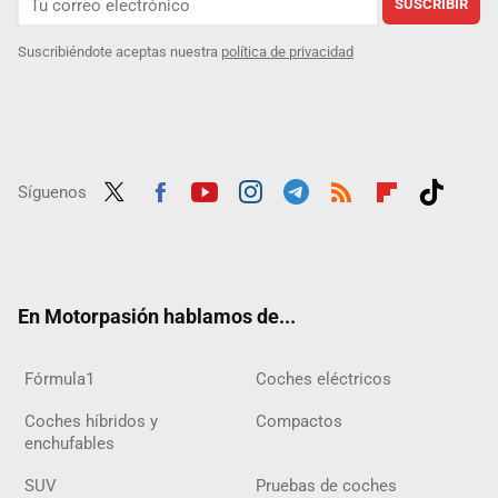
SUSCRIBIR
Suscribiéndote aceptas nuestra
política de privacidad
Síguenos
Twit
Fac
Yout
Inst
Tele
RSS
Flip
Tikt
ter
ebo
ube
agra
gra
boar
ok
ok
m
m
d
En Motorpasión hablamos de...
Fórmula1
Coches eléctricos
Coches híbridos y
Compactos
enchufables
SUV
Pruebas de coches