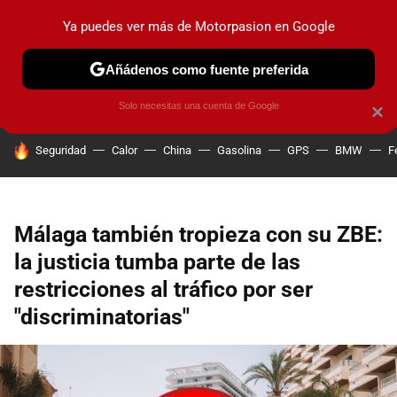
Ya puedes ver más de Motorpasion en Google
PRUEBAS
COCHES ELÉCTRICOS
OBSERVATORIO
F1
Añádenos como fuente preferida
Solo necesitas una cuenta de Google
×
HOY SE HABLA DE
Seguridad
Calor
China
Gasolina
GPS
BMW
F
Málaga también tropieza con su ZBE:
la justicia tumba parte de las
restricciones al tráfico por ser
"discriminatorias"