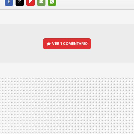
FACEBOOK
TWITTER
FLIPBOARD
E-
WHATSAPP
MAIL
VER
1 COMENTARIO