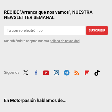
RECIBE "Arranca que nos vamos", NUESTRA
NEWSLETTER SEMANAL
SUSCRIBIR
Suscribiéndote aceptas nuestra
política de privacidad
Síguenos
Twit
Fac
Yout
Inst
Tele
RSS
Flip
Tikt
ter
ebo
ube
agra
gra
boar
ok
ok
m
m
d
En Motorpasión hablamos de...