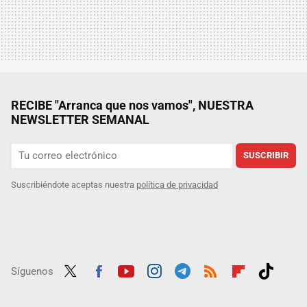
RECIBE "Arranca que nos vamos", NUESTRA
NEWSLETTER SEMANAL
SUSCRIBIR
Suscribiéndote aceptas nuestra
política de privacidad
Síguenos
Twit
Fac
Yout
Inst
Tele
RSS
Flip
Tikt