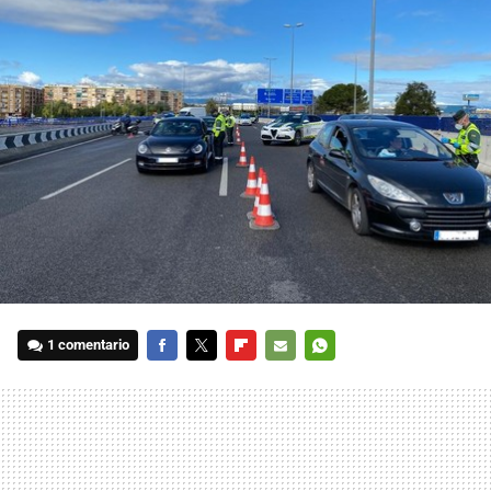
1 comentario
FACEBOOK
TWITTER
FLIPBOARD
E-
WHATSAPP
MAIL