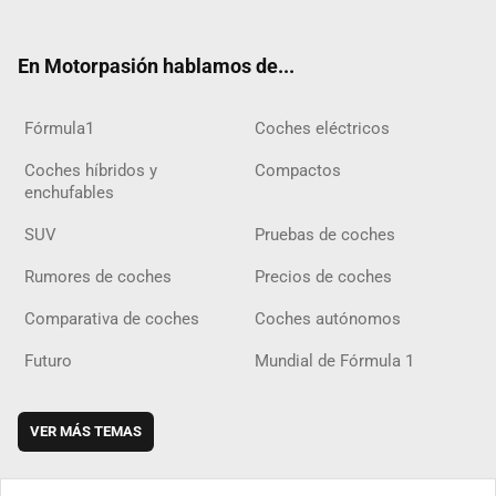
ter
ebo
ube
agra
gra
boar
ok
ok
m
m
d
En Motorpasión hablamos de...
Fórmula1
Coches eléctricos
Coches híbridos y
Compactos
enchufables
SUV
Pruebas de coches
Rumores de coches
Precios de coches
Comparativa de coches
Coches autónomos
Futuro
Mundial de Fórmula 1
VER MÁS TEMAS