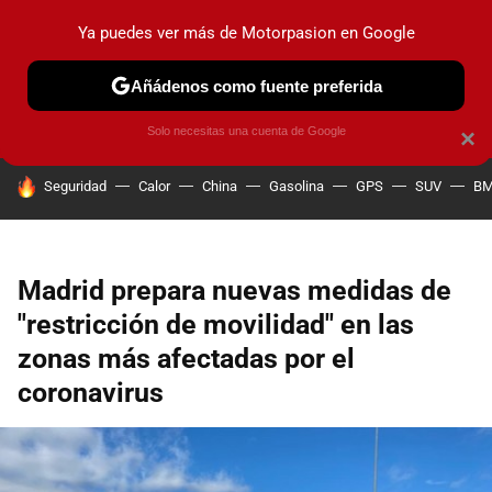
Ya puedes ver más de Motorpasion en Google
PRUEBAS
COCHES ELÉCTRICOS
OBSERVATORIO
F1
Añádenos como fuente preferida
Solo necesitas una cuenta de Google
×
HOY SE HABLA DE
Seguridad
Calor
China
Gasolina
GPS
SUV
B
Madrid prepara nuevas medidas de
"restricción de movilidad" en las
zonas más afectadas por el
coronavirus