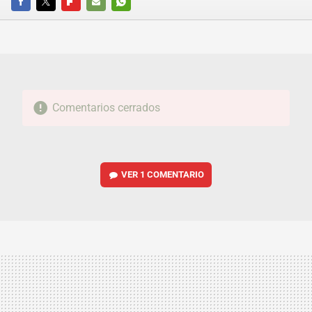
FACEBOOK
TWITTER
FLIPBOARD
E-
WHATSAPP
MAIL
Comentarios cerrados
VER
1 COMENTARIO