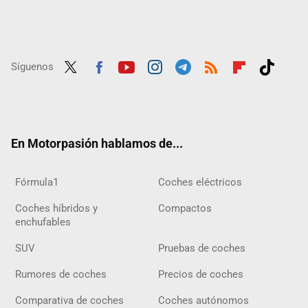
Síguenos
Twit
Fac
Yout
Inst
Tele
RSS
Flip
Tikt
ter
ebo
ube
agra
gra
boar
ok
ok
m
m
d
En Motorpasión hablamos de...
Fórmula1
Coches eléctricos
Coches híbridos y
Compactos
enchufables
SUV
Pruebas de coches
Rumores de coches
Precios de coches
Comparativa de coches
Coches autónomos