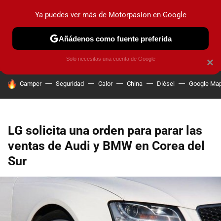
Ya puedes ver más de Motorpasion en Google
PRUEBAS
COCHES ELÉCTRICOS
OBSERVATORIO
F1
Añádenos como fuente preferida
Solo necesitas una cuenta de Google
×
HOY SE HABLA DE
Camper
Seguridad
Calor
China
Diésel
Google Ma
LG solicita una orden para parar las
ventas de Audi y BMW en Corea del
Sur