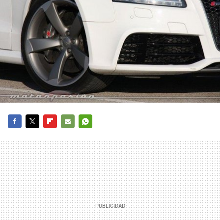
FACEBOOK
TWITTER
FLIPBOARD
E-
WHATSAPP
MAIL