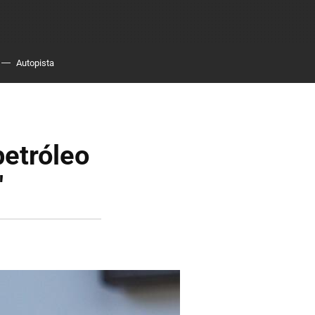
Autopista
petróleo
"