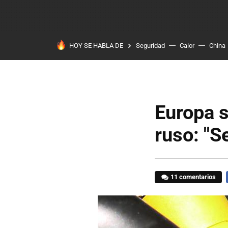
HOY SE HABLA DE
Seguridad
Calor
China
Europa s
ruso: "S
11 comentarios