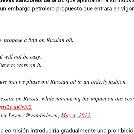
uevas sanciones de la UE
que apuntarían a su industr
un embargo petrolero propuesto que entrará en vigo
w propose a ban on Russian oil.
it will not be easy.
have to work on it.
ure that we phase out Russian oil in an orderly fashion.
essure on Russia, while minimizing the impact on our ec
om/fH2wuKN5t2
der Leyen (@vonderleyen)
May 4, 2022
la comisión introduciría gradualmente una prohibició