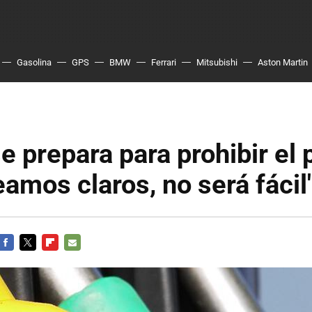
Gasolina
GPS
BMW
Ferrari
Mitsubishi
Aston Martin
e prepara para prohibir el 
eamos claros, no será fácil
FACEBOOK
TWITTER
FLIPBOARD
E-
MAIL