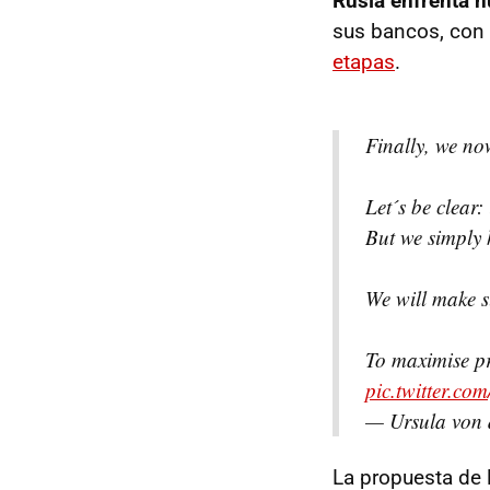
Rusia enfrenta n
sus bancos, con 
etapas
.
Finally, we no
Let´s be clear: 
But we simply 
We will make s
To maximise pr
pic.twitter.c
— Ursula von 
La propuesta de 