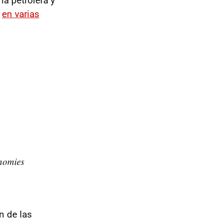
ia petrolera y
r
en varias
onomies
n de las