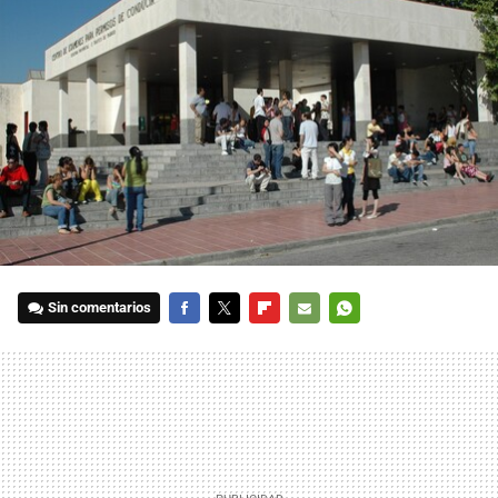
Sin comentarios
FACEBOOK
TWITTER
FLIPBOARD
E-
WHATSAPP
MAIL