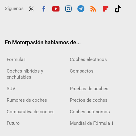
Síguenos
Twit
Fac
Yout
Inst
Tele
RSS
Flip
Tikt
ter
ebo
ube
agra
gra
boar
ok
ok
m
m
d
En Motorpasión hablamos de...
Fórmula1
Coches eléctricos
Coches híbridos y
Compactos
enchufables
SUV
Pruebas de coches
Rumores de coches
Precios de coches
Comparativa de coches
Coches autónomos
Futuro
Mundial de Fórmula 1