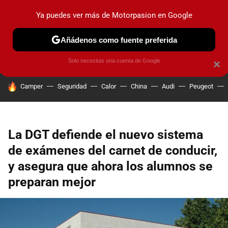
Ya puedes ver más de Motorpasion en Google
PRUEBAS
COCHES ELÉCTRICOS
OBSERVATORIO
F1
Añádenos como fuente preferida
Solo necesitas una cuenta de Google
×
HOY SE HABLA DE
Camper
Seguridad
Calor
China
Audi
Peugeot
La DGT defiende el nuevo sistema
de exámenes del carnet de conducir,
y asegura que ahora los alumnos se
preparan mejor