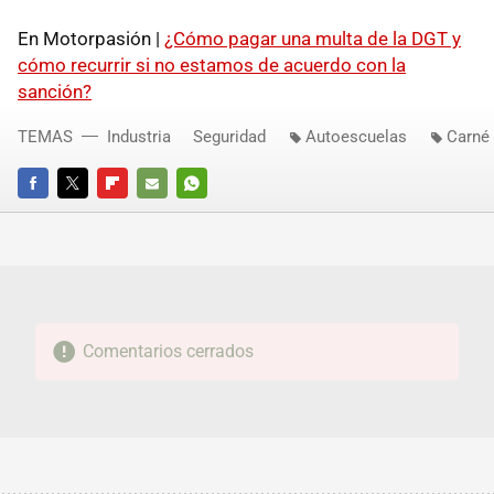
En Motorpasión |
¿Cómo pagar una multa de la DGT y
cómo recurrir si no estamos de acuerdo con la
sanción?
TEMAS
Industria
Seguridad
Autoescuelas
Carné 
FACEBOOK
TWITTER
FLIPBOARD
E-
WHATSAPP
MAIL
Comentarios cerrados