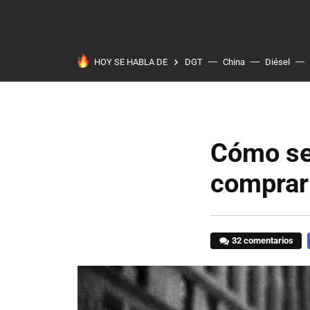
HOY SE HABLA DE
DGT
China
Diésel
Cómo se
comprar
32 comentarios