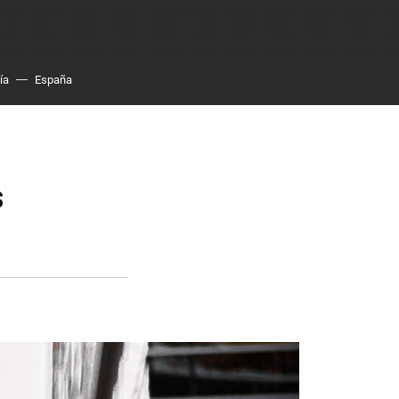
ía
España
s