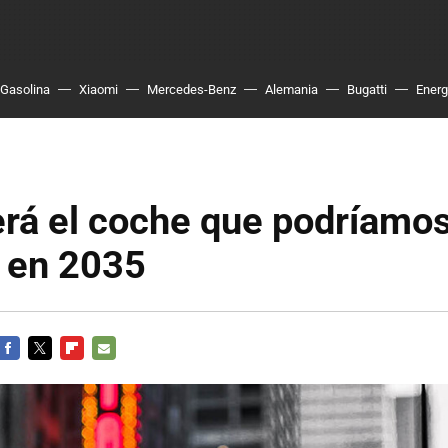
Gasolina
Xiaomi
Mercedes-Benz
Alemania
Bugatti
Energ
rá el coche que podríamo
 en 2035
FACEBOOK
TWITTER
FLIPBOARD
E-
MAIL