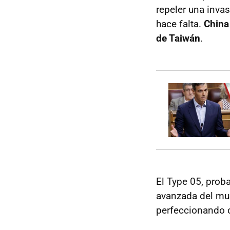
repeler una inva
hace falta.
China
de Taiwán
.
El Type 05, prob
avanzada del mun
perfeccionando c