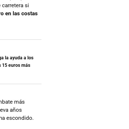
carretera si
ro en las costas
a la ayuda a los
os 15 euros más
ombate más
leva años
 ha escondido.