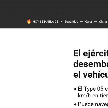
HOY SE HABLA DE
Seguridad
Calor
China
El ejérc
desembar
el vehícu
El Type 05 
km/h en tier
Puede naveg