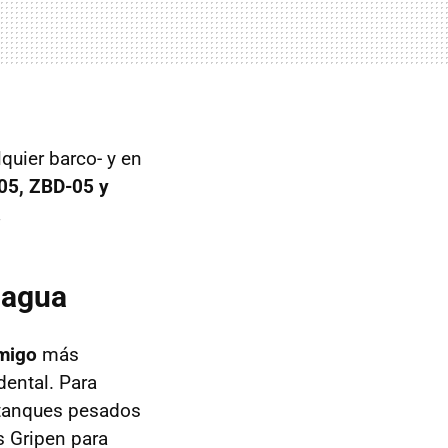
quier barco- y en
05, ZBD-05 y
.
 agua
emigo
más
ental. Para
 tanques pesados
s Gripen para