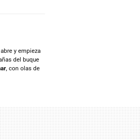
 abre y empieza
trañas del buque
mar
, con olas de