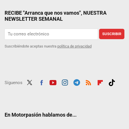
RECIBE "Arranca que nos vamos", NUESTRA
NEWSLETTER SEMANAL
SUSCRIBIR
Suscribiéndote aceptas nuestra
política de privacidad
Síguenos
Twit
Fac
Yout
Inst
Tele
RSS
Flip
Tikt
ter
ebo
ube
agra
gra
boar
ok
ok
m
m
d
En Motorpasión hablamos de...