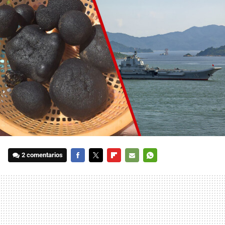
2 comentarios
FACEBOOK
TWITTER
FLIPBOARD
E-
WHATSAPP
MAIL