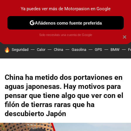
Ya puedes ver más de Motorpasion en Google
PRUEBAS
COCHES ELÉCTRICOS
OBSERVATORIO
F1
Añádenos como fuente preferida
Solo necesitas una cuenta de Google
×
HOY SE HABLA DE
Seguridad
Calor
China
Gasolina
GPS
BMW
F
China ha metido dos portaviones en
aguas japonesas. Hay motivos para
pensar que tiene algo que ver con el
filón de tierras raras que ha
descubierto Japón