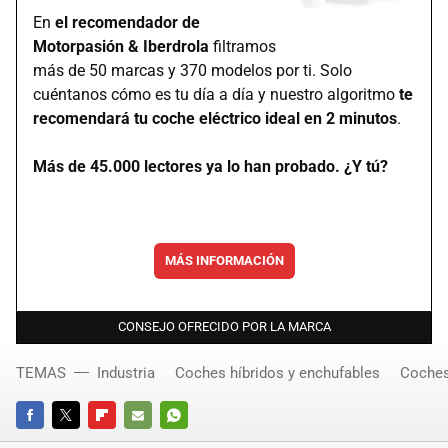
En
el recomendador de
Motorpasión & Iberdrola
filtramos
más de 50 marcas y 370 modelos por ti. Solo
cuéntanos cómo es tu día a día y nuestro algoritmo
te
recomendará tu coche eléctrico ideal en 2 minutos
.
Más de 45.000 lectores ya lo han probado. ¿Y tú?
MÁS INFORMACIÓN
CONSEJO OFRECIDO POR LA MARCA
TEMAS
Industria
Coches híbridos y enchufables
Coches
FACEBOOK
TWITTER
FLIPBOARD
E-
WHATSAPP