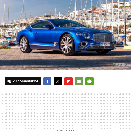
23 comentarios
FACEBOOK
TWITTER
FLIPBOARD
E-
WHATSAPP
MAIL