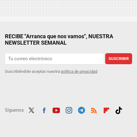
RECIBE "Arranca que nos vamos", NUESTRA
NEWSLETTER SEMANAL
SUSCRIBIR
Suscribiéndote aceptas nuestra
política de privacidad
Síguenos
Twit
Fac
Yout
Inst
Tele
RSS
Flip
Tikt
ter
ebo
ube
agra
gra
boar
ok