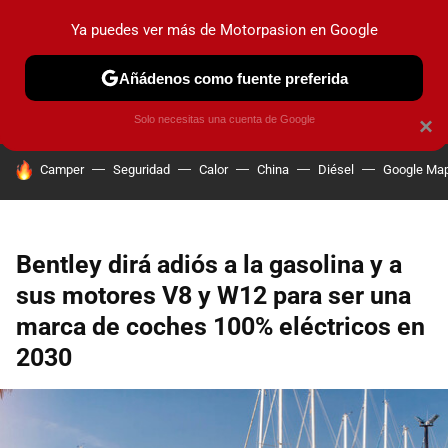
Ya puedes ver más de Motorpasion en Google
PRUEBAS
COCHES ELÉCTRICOS
OBSERVATORIO
F1
Añádenos como fuente preferida
Solo necesitas una cuenta de Google
×
HOY SE HABLA DE
Camper
Seguridad
Calor
China
Diésel
Google Ma
Bentley dirá adiós a la gasolina y a
sus motores V8 y W12 para ser una
marca de coches 100% eléctricos en
2030