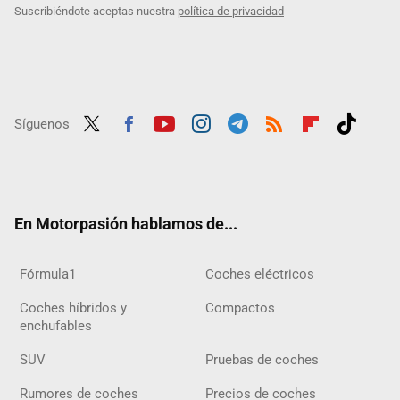
Suscribiéndote aceptas nuestra
política de privacidad
Síguenos
Twit
Fac
Yout
Inst
Tele
RSS
Flip
Tikt
ter
ebo
ube
agra
gra
boar
ok
ok
m
m
d
En Motorpasión hablamos de...
Fórmula1
Coches eléctricos
Coches híbridos y
Compactos
enchufables
SUV
Pruebas de coches
Rumores de coches
Precios de coches