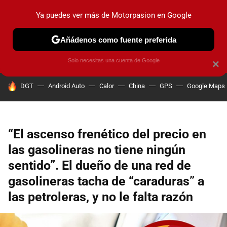
Ya puedes ver más de Motorpasion en Google
PRUEBAS
COCHES ELÉCTRICOS
OBSERVATORIO
F1
Añádenos como fuente preferida
Solo necesitas una cuenta de Google
×
HOY SE HABLA DE
DGT
Android Auto
Calor
China
GPS
Google Maps
“El ascenso frenético del precio en
las gasolineras no tiene ningún
sentido”. El dueño de una red de
gasolineras tacha de “caraduras” a
las petroleras, y no le falta razón