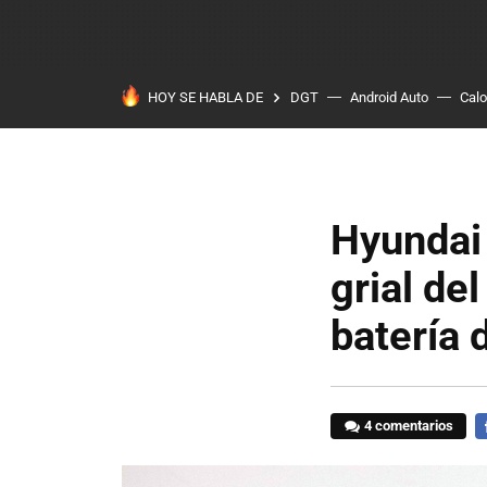
HOY SE HABLA DE
DGT
Android Auto
Calo
Hyundai 
grial de
batería 
4 comentarios
F