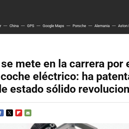
r
China
GPS
Google Maps
Porsche
Alemania
Aston 
se mete en la carrera por 
l coche eléctrico: ha paten
de estado sólido revolucion
ACEBOOK
TWITTER
FLIPBOARD
E-
MAIL