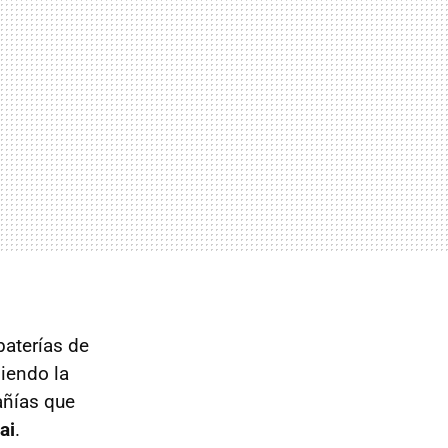
baterías de
siendo la
añías que
ai
.