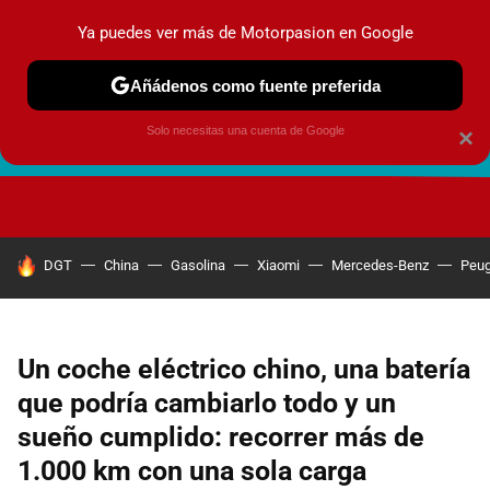
Ya puedes ver más de Motorpasion en Google
Añádenos como fuente preferida
Solo necesitas una cuenta de Google
×
FUTURO URBANO
EN MOVIMIENTO
ENERGÍA
SEGURI
HOY SE HABLA DE
DGT
China
Gasolina
Xiaomi
Mercedes-Benz
Peug
Un coche eléctrico chino, una batería
que podría cambiarlo todo y un
sueño cumplido: recorrer más de
1.000 km con una sola carga