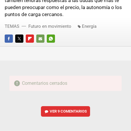
también tendrás respuestas a las dudas que más te
pueden preocupar como el precio, la autonomía o los
puntos de carga cercanos.
TEMAS
Futuro en movimiento
Energía
FACEBOOK
TWITTER
FLIPBOARD
E-
WHATSAPP
MAIL
Comentarios cerrados
VER
9 COMENTARIOS