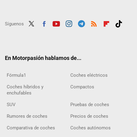
Síguenos
Twit
Fac
Yout
Inst
Tele
RSS
Flip
Tikt
ter
ebo
ube
agra
gra
boar
ok
ok
m
m
d
En Motorpasión hablamos de...
Fórmula1
Coches eléctricos
Coches híbridos y
Compactos
enchufables
SUV
Pruebas de coches
Rumores de coches
Precios de coches
Comparativa de coches
Coches autónomos