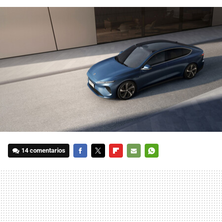
14 comentarios
FACEBOOK
TWITTER
FLIPBOARD
E-
WHATSAPP
MAIL