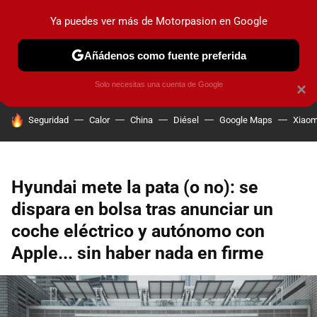
Ya puedes ver más de Motorpasion en Google
PRUEBAS
COCHES ELÉCTRICOS
OBSERVATORIO
F1
Añádenos como fuente preferida
Solo necesitas una cuenta de Google
×
HOY SE HABLA DE
Seguridad
Calor
China
Diésel
Google Maps
Xiaom
Hyundai mete la pata (o no): se
dispara en bolsa tras anunciar un
coche eléctrico y autónomo con
Apple... sin haber nada en firme