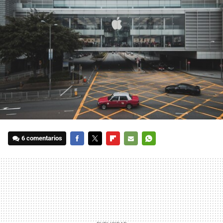
6 comentarios
FACEBOOK
TWITTER
FLIPBOARD
E-
WHATSAPP
MAIL