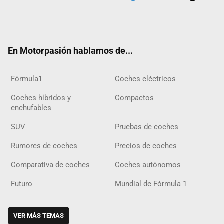
Twit
Fac
Yout
Inst
Tele
RSS
Flip
Tikt
ter
ebo
ube
agra
gra
boar
ok
ok
m
m
d
En Motorpasión hablamos de...
Fórmula1
Coches eléctricos
Coches híbridos y
Compactos
enchufables
SUV
Pruebas de coches
Rumores de coches
Precios de coches
Comparativa de coches
Coches autónomos
Futuro
Mundial de Fórmula 1
VER MÁS TEMAS