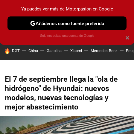
Ya puedes ver más de Motorpasion en Google
PRUEBAS
COCHES ELÉCTRICOS
OBSERVATORIO
F1
Añádenos como fuente preferida
Solo necesitas una cuenta de Google
×
HOY SE HABLA DE
DGT
China
Gasolina
Xiaomi
Mercedes-Benz
Peug
El 7 de septiembre llega la "ola de
hidrógeno" de Hyundai: nuevos
modelos, nuevas tecnologías y
mejor abastecimiento