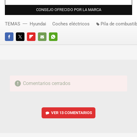
CONSEJO OFRECIDO POR LA MARCA
TEMAS
Hyundai
Coches eléctricos
Pila de combustib
FACEBOOK
TWITTER
FLIPBOARD
E-
WHATSAPP
MAIL
Comentarios cerrados
VER
13 COMENTARIOS