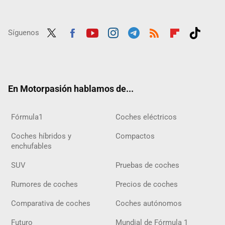
Síguenos
Twit
Fac
Yout
Inst
Tele
RSS
Flip
Tikt
ter
ebo
ube
agra
gra
boar
ok
ok
m
m
d
En Motorpasión hablamos de...
Fórmula1
Coches eléctricos
Coches híbridos y
Compactos
enchufables
SUV
Pruebas de coches
Rumores de coches
Precios de coches
Comparativa de coches
Coches autónomos
Futuro
Mundial de Fórmula 1