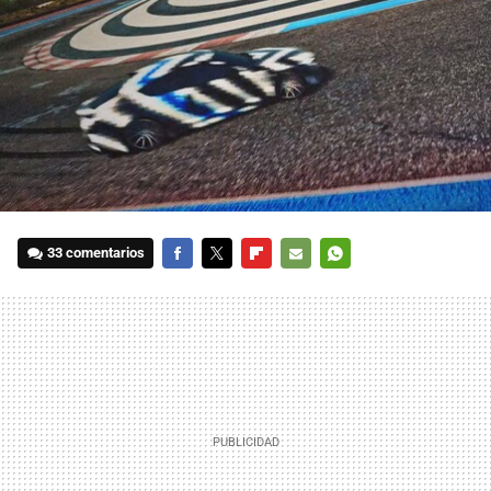
33 comentarios
FACEBOOK
TWITTER
FLIPBOARD
E-
WHATSAPP
MAIL