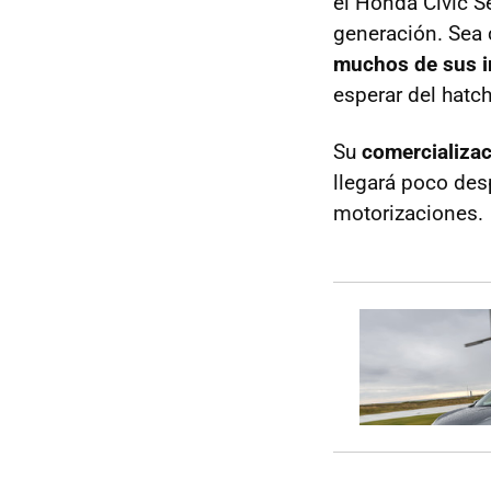
el Honda Civic S
generación. Sea 
muchos de sus i
esperar del hatc
Su
comercializa
llegará poco des
motorizaciones.