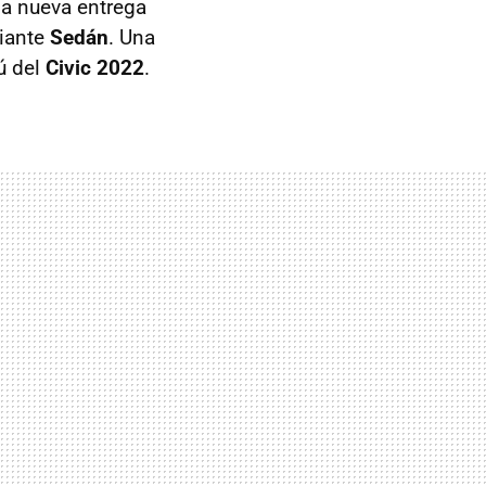
la nueva entrega
riante
Sedán
. Una
ú del
Civic 2022
.