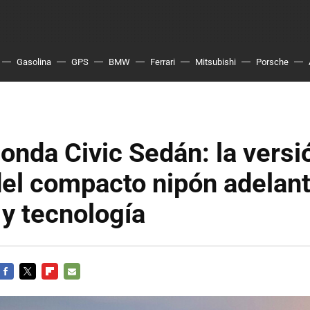
Gasolina
GPS
BMW
Ferrari
Mitsubishi
Porsche
nda Civic Sedán: la versi
del compacto nipón adelan
 y tecnología
FACEBOOK
TWITTER
FLIPBOARD
E-
MAIL