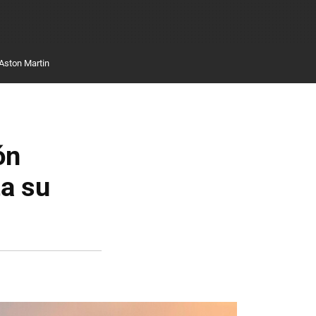
Aston Martin
ón
ta su