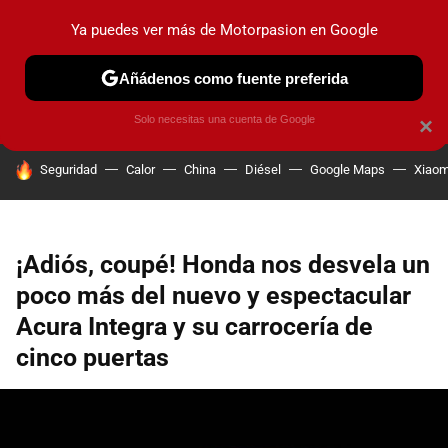
Ya puedes ver más de Motorpasion en Google
PRUEBAS
COCHES ELÉCTRICOS
OBSERVATORIO
F1
Añádenos como fuente preferida
Solo necesitas una cuenta de Google
×
HOY SE HABLA DE
Seguridad
Calor
China
Diésel
Google Maps
Xiaom
¡Adiós, coupé! Honda nos desvela un
poco más del nuevo y espectacular
Acura Integra y su carrocería de
cinco puertas