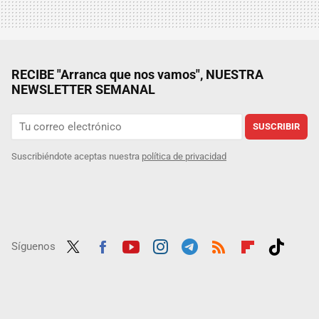
RECIBE "Arranca que nos vamos", NUESTRA
NEWSLETTER SEMANAL
SUSCRIBIR
Suscribiéndote aceptas nuestra
política de privacidad
Síguenos
Twit
Fac
Yout
Inst
Tele
RSS
Flip
Tikt
ter
ebo
ube
agra
gra
boar
ok
ok
m
m
d