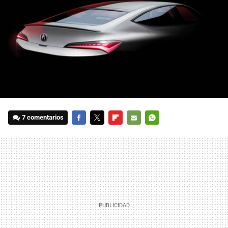
7 comentarios
FACEBOOK
TWITTER
FLIPBOARD
E-
WHATSAPP
MAIL