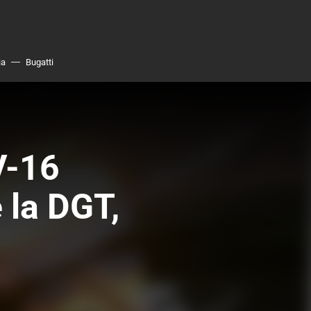
ia
Bugatti
V-16
 la DGT,