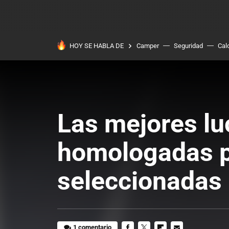
HOY SE HABLA DE
Camper
Seguridad
Cal
Las mejores l
homologadas pa
seleccionadas
1 comentario